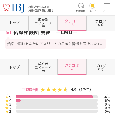
東証プライム上場
結婚相談所探しはIBJ
閲覧履歴
キープ
メニュー
成婚者
クチコミ
ブログ
ホーム
滋賀県の結婚相談所
滋賀県草津市
結婚相談所 会夢 －EMU－
クチコミ一覧
トップ
エピソード
(17)
(33)
(0)
結婚相談所 会夢 －EMU－
婚活で悩むあなたにアスリートの思考と習慣を伝授します。
成婚者
クチコミ
ブログ
トップ
エピソード
(17)
(33)
(0)
平均評価
4.9
（17件）
★
5
94%
★
4
6%
★
3
0%
★
2
0%
★
1
0%