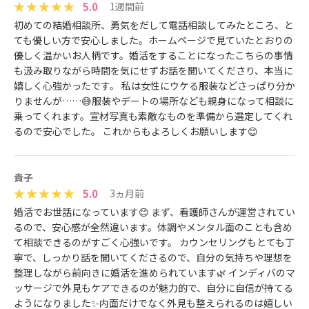
5.0
1週間前
初めての結婚相談所、勇気をだして電話相談してみたところ、と
ても優しい方で安心しました。ホームページで見ていたとおりの
優しく温かいお人柄です。婚活をすることになったこちらの事情
も汲み取りながら時間を気にせずお話を聞いてくださり、本当に
嬉しく心強かったです。 私は女性にウケる服装などさっぱり分か
りませんが……😅服装やデートの場所なども親身になって相談に
乗ってくれます。宣材写真も素敵なものを準備から選定してくれ
るので安心でした。 これからもよろしくお願いします😊
貴子
5.0
3ヵ月前
婚活でお世話になっています😊 まず、看護師さんが運営されてい
るので、安心感が全然違います。体調やメンタル面のことも含め
て相談できるのがすごく心強いです。 カウンセリングもとても丁
寧で、しっかり話を聞いてくださるので、自分の気持ちや理想を
整理しながら前向きに婚活を進められています🌿 インディバのマ
ッサージで外見もケアできるのが魅力的で、自分に自信が持てる
ようになりました✨内面だけでなく外見も整えられるのは嬉しい