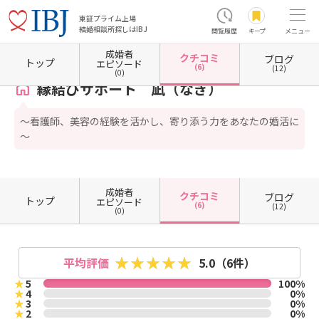
東証プライム上場
結婚相談所探しはIBJ
閲覧履歴
キープ
メニュー
成婚者
クチコミ
ブログ
ホーム
滋賀県の結婚相談所
滋賀県大津市
縁結びサポート 凪（なぎ）
クチコミ一覧
トップ
エピソード
(6)
(12)
(0)
縁結びサポート 凪（なぎ）
～看護師、美容の経験を活かし、寄り添う力をあなたの婚活に
～
成婚者
クチコミ
ブログ
トップ
エピソード
(6)
(12)
(0)
平均評価
5.0
（6件）
★
5
100%
★
4
0%
★
3
0%
★
2
0%