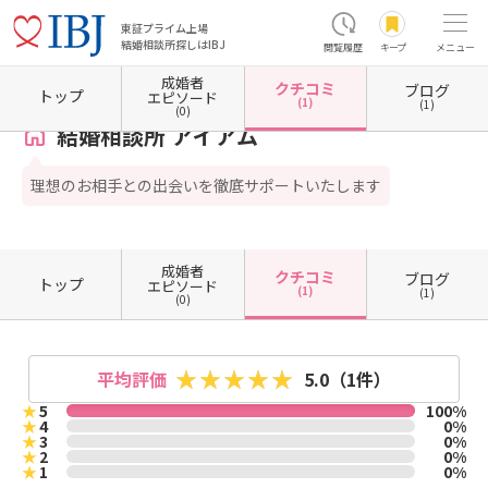
東証プライム上場
結婚相談所探しはIBJ
閲覧履歴
キープ
メニュー
成婚者
クチコミ
ブログ
ホーム
滋賀県の結婚相談所
滋賀県草津市
結婚相談所 アイアム
クチコミ一覧
トップ
エピソード
(1)
(1)
(0)
結婚相談所 アイアム
理想のお相手との出会いを徹底サポートいたします
成婚者
クチコミ
ブログ
トップ
エピソード
(1)
(1)
(0)
平均評価
5.0
（1件）
★
5
100%
★
4
0%
★
3
0%
★
2
0%
★
1
0%