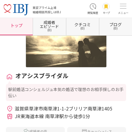
東証プライム上場
結婚相談所探しはIBJ
閲覧履歴
キープ
メニュー
成婚者
クチコミ
ブログ
ホーム
滋賀県の結婚相談所
滋賀県草津市
滋賀県草津市南草津
オアシスブライダル
トップ
エピソード
(0)
(0)
(0)
オアシスブライダル
駅前婚活コンシェルジュ本気の婚活で理想のお相手探しのお手
伝い
滋賀県草津市南草津1-1-2ブリリア南草津1405 
JR東海道本線 南草津駅から徒歩1分
成婚者の声
キャッシュレス