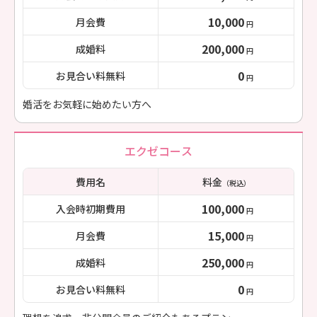
10,000
月会費
円
200,000
成婚料
円
0
お見合い料無料
円
婚活をお気軽に始めたい方へ
エクゼコース
費用名
料金
（税込）
100,000
入会時初期費用
円
15,000
月会費
円
250,000
成婚料
円
0
お見合い料無料
円