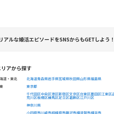
リアルな婚活エピソードを
SNSからもGETしよう
エリアから探す
海道・東北
北海道
青森県
岩手県
宮城県
秋田県
山形県
福島県
東
東京都
千代田区
中央区
港区
新宿区
文京区
台東区
墨田区
江東区
荒川区
板橋区
練馬区
足立区
葛飾区
江戸川区
神奈川県
小田原市
川崎市
相模原市
藤沢市
横須賀市
横浜市