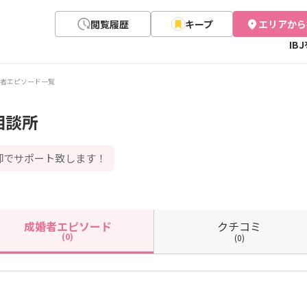
閲覧履歴
キープ
エリアから
IB
者エピソード一覧
相談所
脚でサポート致します！
クチコミ
成婚者
エピソード
(0)
(0)