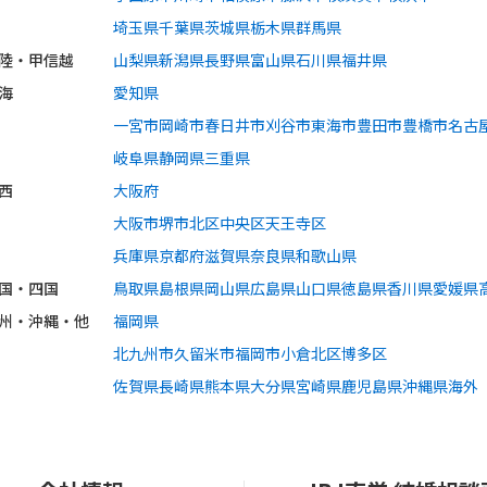
埼玉県
千葉県
茨城県
栃木県
群馬県
陸・甲信越
山梨県
新潟県
長野県
富山県
石川県
福井県
海
愛知県
一宮市
岡崎市
春日井市
刈谷市
東海市
豊田市
豊橋市
名古
岐阜県
静岡県
三重県
西
大阪府
大阪市
堺市
北区
中央区
天王寺区
兵庫県
京都府
滋賀県
奈良県
和歌山県
国・四国
鳥取県
島根県
岡山県
広島県
山口県
徳島県
香川県
愛媛県
州・沖縄・他
福岡県
北九州市
久留米市
福岡市
小倉北区
博多区
佐賀県
長崎県
熊本県
大分県
宮崎県
鹿児島県
沖縄県
海外