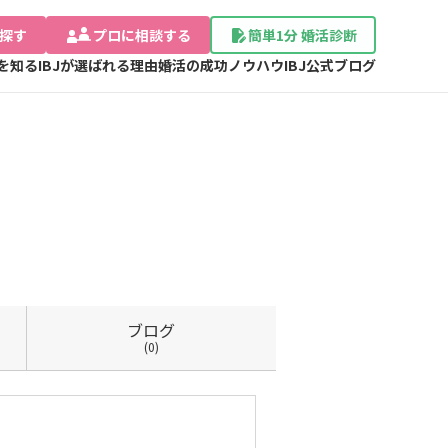
探す
プロに相談する
簡単1分 婚活診断
Jを知る
IBJが選ばれる理由
婚活の成功ノウハウ
IBJ公式ブログ
ブログ
(0)