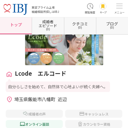
東証プライム上場
結婚相談所探しはIBJ
閲覧履歴
キープ
メニュー
成婚者
クチコミ
ブログ
ホーム
埼玉県の結婚相談所
埼玉県飯能市
Lcode エルコード
トップ
エピソード
(0)
(0)
(0)
Lcode エルコード
自分らしさを始めて、自然体で心地よいが続く夫婦へ。
埼玉県飯能市八幡町  近辺
成婚者の声
キャッシュレス
オンライン面談
カウンセラー資格