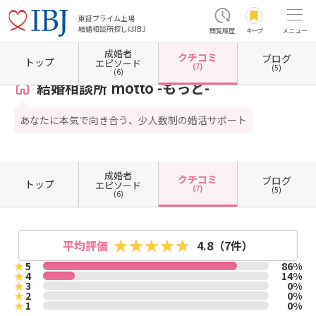
東証プライム上場
結婚相談所探しはIBJ
閲覧履歴
キープ
メニュー
成婚者
クチコミ
ブログ
ホーム
埼玉県の結婚相談所
埼玉県さいたま市
埼玉県さいたま市浦和区
結婚相談所 mot
トップ
エピソード
(7)
(5)
(6)
結婚相談所 motto -もっと-
あなたに本気で向き合う、少人数制の婚活サポート
成婚者
クチコミ
ブログ
トップ
エピソード
(7)
(5)
(6)
平均評価
4.8
（7件）
★
5
86%
★
4
14%
★
3
0%
★
2
0%
★
1
0%