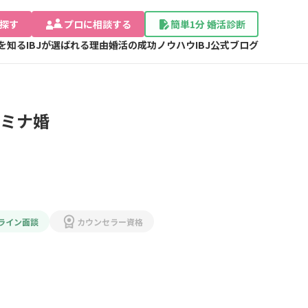
探す
プロに相談する
簡単1分 婚活診断
Jを知る
IBJが選ばれる理由
婚活の成功ノウハウ
IBJ公式ブログ
ミナ婚
ライン面談
カウンセラー資格