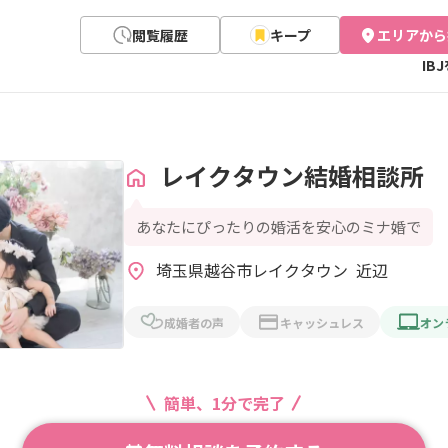
閲覧履歴
キープ
エリアから
IB
レイクタウン結婚相談所 
あなたにぴったりの婚活を安心のミナ婚で
埼玉県越谷市レイクタウン  近辺
成婚者の声
キャッシュレス
オン
簡単、1分で完了