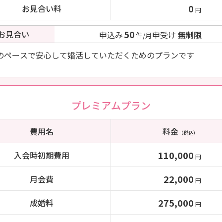
0
お見合い料
円
50
お見合い
申込み
申受け
無制限
件/月
のペースで安心して婚活していただくためのプランです
プレミアムプラン
費用名
料金
（税込）
110,000
入会時初期費用
円
22,000
月会費
円
275,000
成婚料
円