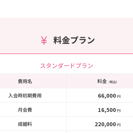
料金プラン
スタンダードプラン
費用名
料金
（税込）
66,000
入会時初期費用
円
16,500
月会費
円
220,000
成婚料
円