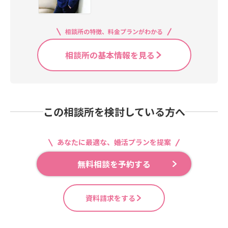
れた後、ゆっくりできるのは夜遅く
になります。それが毎日続くので
す。夫婦ともストレスを溜めてしま
相談所の特徴、料金プランがわかる
い喧嘩をしてしまうかもしれませ
ん。離婚理由に「性格の不一致」と
相談所の基本情報を見る
ありますが、そもそも夫婦の性格は
不一致に決まっています。ただただ
「覚悟」と「努力」が足らなかった
だけなのではないでしょうか？「結
婚生活を少し想像してみてくださ
この相談所を検討している方へ
い」覚悟が決まったら「婚活」を一
緒に頑張っていきましょう！
あなたに最適な、婚活プランを提案
無料相談を予約する
資料請求をする