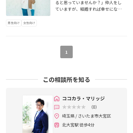
ると思っていませんか？」仲人をし
ていますが、結婚すれば幸せになれ
るとは思っていません。幸せになれ
る「スタートライン」に立てるだけ
男性向け
女性向け
です。結婚には「覚悟」と「努力」
が必要で、その二つがないと不幸に
なってしまいます。☑あなたが仕事
で忙しくしていて疲れていてもパー
1
トナーに優しくできますか？☑パー
トナーが病気になってしまい働けな
くなってしまった場合、一人で家族
を支えていく覚悟はありますか？☑
この相談所を知る
意見が違っても赦し合いながら、そ
して受け流しながら生活はできます
か？☑モラハラにならない自信はあ
ココカラ・マリッジ
りますか？結婚生活はお花畑ではあ
（0）
りません。実生活が始まれば日々戦
いです。仕事からの帰宅途中に子供
埼玉県 / さいたま市大宮区
を保育園に迎えにいき、帰宅後に食
北大宮駅 徒歩4分
事の用意をして、子供をお風呂に入