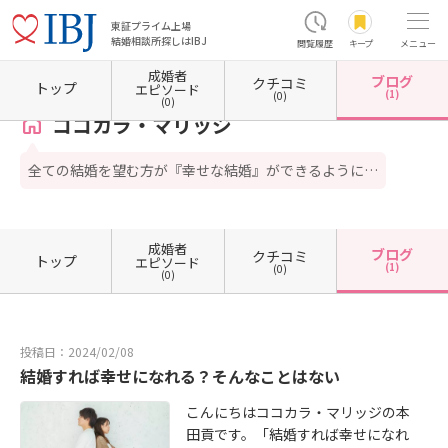
東証プライム上場
結婚相談所探しはIBJ
閲覧履歴
キープ
メニュー
成婚者
ブログ
クチコミ
ホーム
埼玉県の結婚相談所
埼玉県さいたま市
埼玉県さいたま市大宮区
ココカラ・マ
トップ
エピソード
(1)
(0)
(0)
ココカラ・マリッジ
全ての結婚を望む方が『幸せな結婚』ができるように…
成婚者
ブログ
クチコミ
トップ
エピソード
(1)
(0)
(0)
投稿日：2024/02/08
結婚すれば幸せになれる？そんなことはない
こんにちはココカラ・マリッジの本
田貢です。「結婚すれば幸せになれ