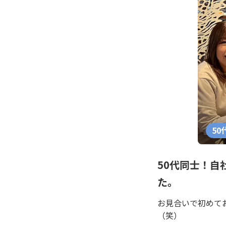
50
50代同士！
た。
お見合いで初めて
（笑）