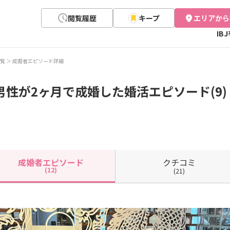
閲覧履歴
キープ
エリアから
IB
覧
成婚者エピソード詳細
男性が2ヶ月で成婚した婚活エピソード(9)
クチコミ
成婚者
エピソード
(12)
(21)