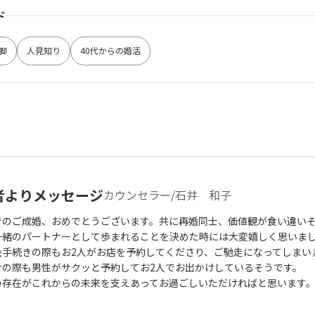
ド
脚
人見知り
40代からの婚活
者よりメッセージ
カウンセラー/石井 和子
でのご成婚、おめでとうございます。共に再婚同士、価値観が食い違いそ
一緒のパートナーとして歩まれることを決めた時には大変嬉しく思いま
会手続きの際もお2人がお店を予約してくださり、ご馳走になってしまい
けの際も男性がサクッと予約してお2人でお出かけしているそうです。
の存在がこれからの未来を支えあってお過ごしいただければと思います