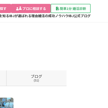
探す
プロに相談する
簡単1分 婚活診断
Jを知る
IBJが選ばれる理由
婚活の成功ノウハウ
IBJ公式ブログ
ブログ
(51)