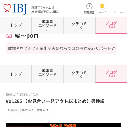
東証プライム上場
結婚相談所探しはIBJ
閲覧履歴
キープ
メニュー
成婚者
ブログ
クチコミ
ホーム
埼玉県の結婚相談所
埼玉県北本市
縁～port
カウンセラーブログ一覧
カウ
トップ
エピソード
(313)
(35)
(0)
縁～port
成婚者をどんどん輩出🩷夫婦ならではの最強安心サポート💕
成婚者
ブログ
クチコミ
トップ
エピソード
(313)
(35)
(0)
投稿日：2023/04/15
Vol.265 【お見合い一発アウト総まとめ】男性編
お見合い
男性向け
女性向け