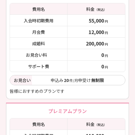
費用名
料金
（税込）
55,000
入会時初期費用
円
12,000
月会費
円
200,000
成婚料
円
0
お見合い料
円
0
サポート費
円
お見合い
申込み
20
申受け
無制限
件/月
皆様におすすめのプランです
プレミアムプラン
費用名
料金
（税込）