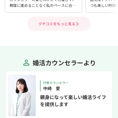
無理に進めることなく私のペースに合わ
つも楽しい時間
せてサポートしてくれました。人見知り
も早くとても丁寧
で自分から積極的に動くのが苦手な私で
をしている方に
も、プロフィール作成やお見合いのアド
す。
クチコミをもっと見る
バイスを一つひとつ丁寧に教えていただ
けて、少しずつ自信が持てるようになり
ました。 同じように「婚活が初めてで不
安」「あまり積極的になれない」という
方には特におすすめです。落ち着いた雰
囲気で相談しやすく、安心して活動を続
婚活カウンセラーより
けられる環境だと思います。
代表カウンセラー
中崎 愛
親身になって楽しい婚活ライフ
を提供します