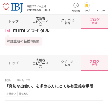
東証プライム上場
結婚相談所探しはIBJ
閲覧履歴
キープ
メニュー
成婚者
ブログ
クチコミ
ホーム
大阪府の結婚相談所
大阪府東大阪市
mimiブライダル
カウンセラーブログ一
トップ
エピソード
(60)
(22)
(0)
mimiブライダル
対話重視の結婚相談所
成婚者
ブログ
クチコミ
トップ
エピソード
(60)
(22)
(0)
投稿日：2024/12/05
「真剣な出会い」を求める方にとても有意義な手段
お見合い
男性向け