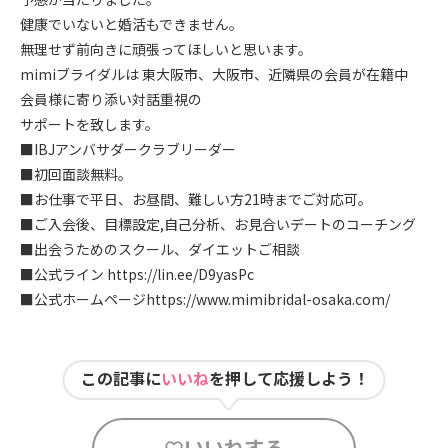
健康でいないと婚活もできません。
無理せず前向きに頑張ってほしいと思います。
mimiブライダルは 東大阪市、大阪市、近隣県の会員が在籍中
会員様に寄り添い対話重視の
サポートを致します。
■IBJアンバサダークラブリーダー
■初回面談無料。
■お仕事で平日、お昼間、難しい方21時までご対応可。
■ご入会後、目標設定,自己分析、お見合いデートのコーチング
■出会うためのスクール、ダイエットご相談
■公式ライン
https://lin.ee/D9yasPc
■公式ホームページ
https://
www.mimibridal-osaka.com/
この記事に
いいね
を押して応援しよう！
いいねする