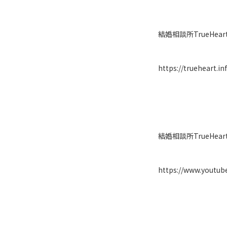
結婚相談所TrueHe
https://trueheart.in
結婚相談所TrueHear
https://www.youtu