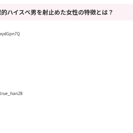
理的ハイスぺ男を射止めた女性の特徴とは？
l3wydGpn7Q
！
/true_han28