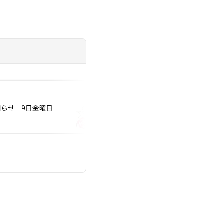
投稿日：2023.12.27
お知らせ 9日金曜日
2024年に婚活卒業
いけない事5選