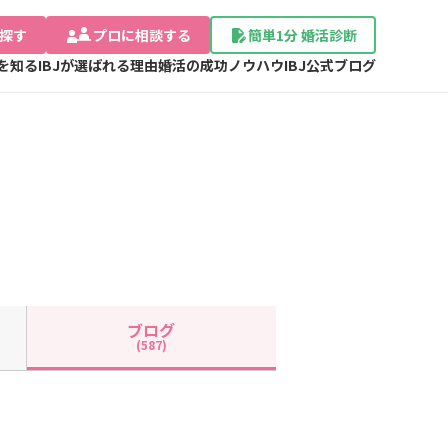
探す
プロに相談する
簡単1分 婚活診断
Jを知る
IBJが選ばれる理由
婚活の成功ノウハウ
IBJ公式ブログ
ブログ
(587)