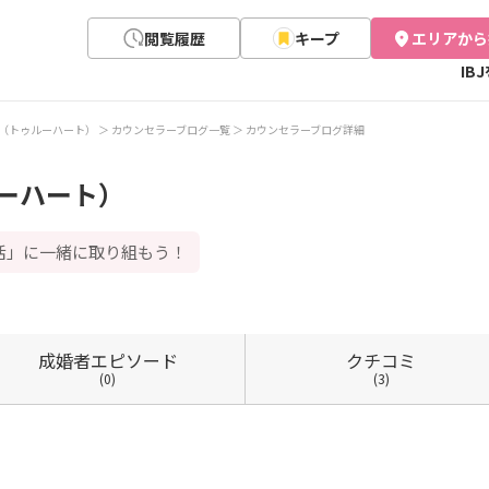
閲覧履歴
キープ
エリアから
IB
eart（トゥルーハート）
カウンセラーブログ一覧
カウンセラーブログ詳細
ゥルーハート）
活」に一緒に取り組もう！
成婚者
エピソード
クチコミ
(0)
(3)