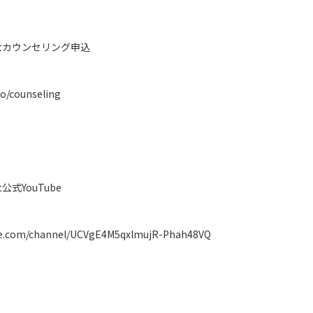
artカウンセリング申込
fo/counseling
t公式YouTube
be.com/channel/UCVgE4M5qxlmujR-Phah48VQ