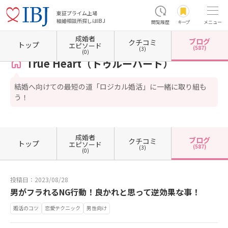
東証プライム上場
結婚相談所探しはIBJ
閲覧履歴
キープ
メニュー
成婚者
ブログ
クチコミ
ホーム
大阪府の結婚相談所
大阪府大阪市
大阪府大阪市中央区
True Heart（トゥル
トップ
エピソード
(587)
(3)
(0)
True Heart（トゥルーハート）
結婚へ向けての最短の道「ロジカル婚活」に一緒に取り組も
う！
成婚者
ブログ
クチコミ
トップ
エピソード
(587)
(3)
(0)
投稿日：2023/08/28
男がフラれるNG行動！良かれと思って逆効果な事！
婚活のコツ
恋愛テクニック
男性向け