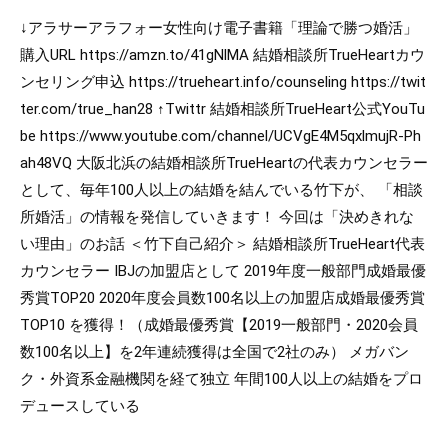
↓アラサーアラフォー女性向け電子書籍「理論で勝つ婚活」
購入URL
https://amzn.to/41gNlMA
結婚相談所TrueHeartカウ
ンセリング申込
https://trueheart.info/counseling
https://twit
ter.com/true_han28
↑Twittr 結婚相談所TrueHeart公式YouTu
be
https://www.youtube.com/channel/UCVgE4M5qxlmujR-Ph
ah48VQ
大阪北浜の結婚相談所TrueHeartの代表カウンセラー
として、毎年100人以上の結婚を結んでいる竹下が、 「相談
所婚活」の情報を発信していきます！ 今回は「決めきれな
い理由」のお話 ＜竹下自己紹介＞ 結婚相談所TrueHeart代表
カウンセラー IBJの加盟店として 2019年度一般部門成婚最優
秀賞TOP20 2020年度会員数100名以上の加盟店成婚最優秀賞
TOP10 を獲得！（成婚最優秀賞【2019一般部門・2020会員
数100名以上】を2年連続獲得は全国で2社のみ） メガバン
ク・外資系金融機関を経て独立 年間100人以上の結婚をプロ
デュースしている