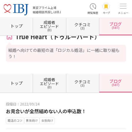
東証プライム上場
結婚相談所探しはIBJ
閲覧履歴
キープ
メニュー
成婚者
ブログ
クチコミ
ホーム
大阪府の結婚相談所
大阪府大阪市
大阪府大阪市中央区
True Heart（トゥル
トップ
エピソード
(587)
(3)
(0)
True Heart（トゥルーハート）
結婚へ向けての最短の道「ロジカル婚活」に一緒に取り組も
う！
成婚者
ブログ
クチコミ
トップ
エピソード
(587)
(3)
(0)
投稿日：2022/09/24
お見合いが全然組めない人の申込数！
婚活のコツ
男性向け
女性向け