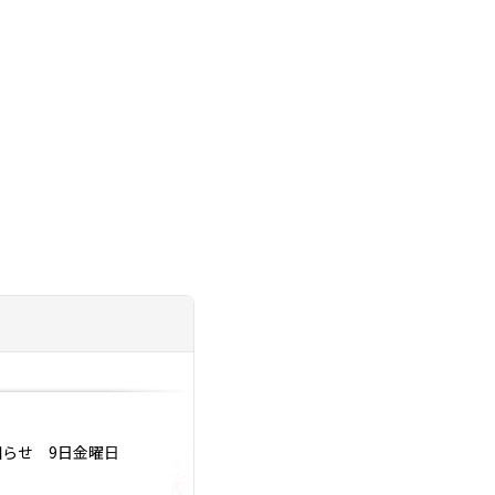
投稿日：2023.12.27
お知らせ 9日金曜日
2024年に婚活卒業
いけない事5選