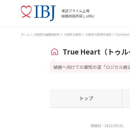
東証プライム上場
結婚相談所探しはIBJ
ホーム
大阪府の結婚相談所
大阪府大阪市
大阪府大阪市中央区
True H
True Heart（ト
結婚へ向けての最短の道「ロジカル婚
トップ
投稿日：2022/09/01