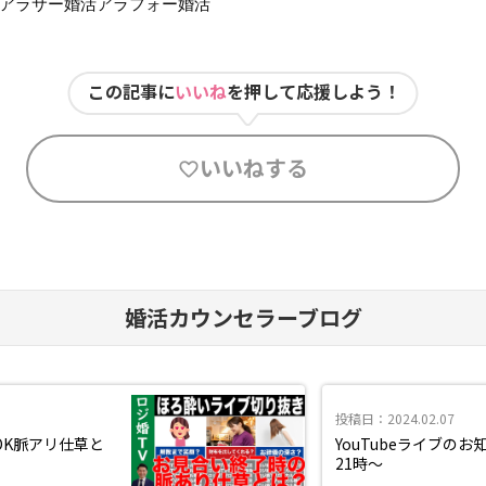
#アラサー婚活アラフォー婚活
この記事に
いいね
を押して応援しよう！
いいねする
婚活カウンセラーブログ
投稿日：2024.02.07
OK脈アリ仕草と
YouTubeライブの
21時～