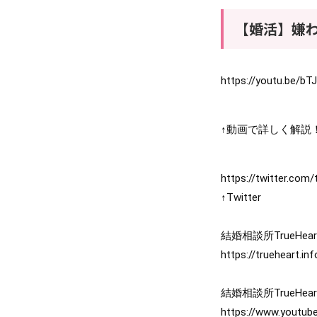
【婚活】嫌
https://youtu.be/bT
↑動画で詳しく解説
https://twitter.com
↑Twitter

https://trueheart.in
https://www.youtu