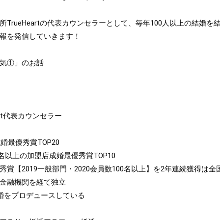
TrueHeartの代表カウンセラーとして、毎年100人以上の結婚を
報を発信していきます！

気①」のお話

art代表カウンセラー

婚最優秀賞TOP20

0名以上の加盟店成婚最優秀賞TOP10

賞【2019一般部門・2020会員数100名以上】を2年連続獲得は全国
金融機関を経て独立

婚をプロデュースしている
