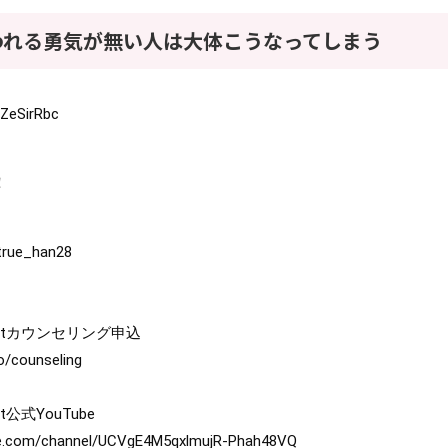
われる勇気が無い人は大体こうなってしまう
JZeSirRbc
！
/true_han28
fo/counseling
be.com/channel/UCVgE4M5qxlmujR-Phah48VQ