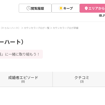
閲覧履歴
キープ
エリアから
IB
eart（トゥルーハート）
カウンセラーブログ一覧
カウンセラーブログ詳細
ゥルーハート）
活」に一緒に取り組もう！
成婚者
エピソード
クチコミ
(0)
(3)