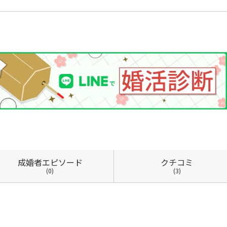
成婚者
エピソード
クチコミ
(0)
(3)