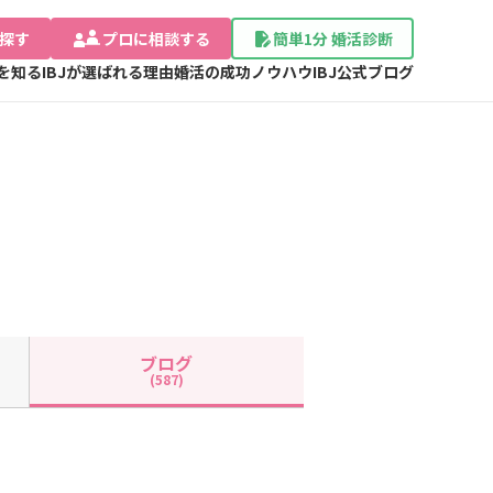
探す
プロに相談する
簡単1分 婚活診断
Jを知る
IBJが選ばれる理由
婚活の成功ノウハウ
IBJ公式ブログ
ブログ
(587)