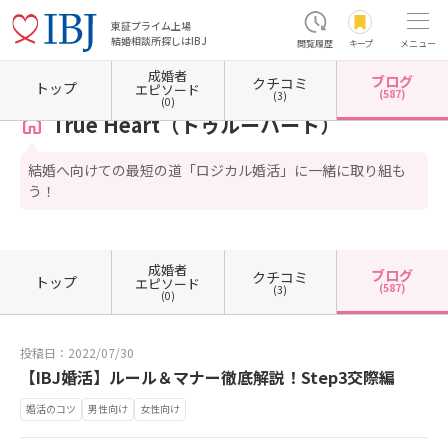
東証プライム上場
結婚相談所探しはIBJ
閲覧履歴
キープ
メニュー
成婚者
ブログ
クチコミ
ホーム
大阪府の結婚相談所
大阪府大阪市
大阪府大阪市中央区
True Heart（トゥル
トップ
エピソード
(587)
(3)
(0)
True Heart（トゥルーハート）
結婚へ向けての最短の道「ロジカル婚活」に一緒に取り組も
う！
成婚者
ブログ
クチコミ
トップ
エピソード
(587)
(3)
(0)
投稿日：2022/07/30
【IBJ婚活】ルール＆マナー徹底解説！Step3交際編
婚活のコツ
男性向け
女性向け