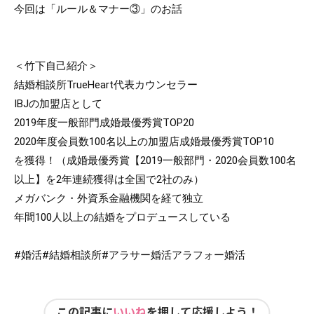
今回は「ルール＆マナー③」のお話

＜竹下自己紹介＞

結婚相談所TrueHeart代表カウンセラー

IBJの加盟店として

2019年度一般部門成婚最優秀賞TOP20

2020年度会員数100名以上の加盟店成婚最優秀賞TOP10

を獲得！（成婚最優秀賞【2019一般部門・2020会員数100名
以上】を2年連続獲得は全国で2社のみ）

メガバンク・外資系金融機関を経て独立

年間100人以上の結婚をプロデュースしている

#婚活
#結婚相談所
#アラサー婚活アラフォー婚活
この記事に
いいね
を押して応援しよう！