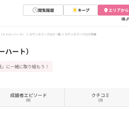
閲覧履歴
キープ
エリアから
IB
eart（トゥルーハート）
カウンセラーブログ一覧
カウンセラーブログ詳細
ゥルーハート）
活」に一緒に取り組もう！
成婚者
エピソード
クチコミ
(0)
(3)