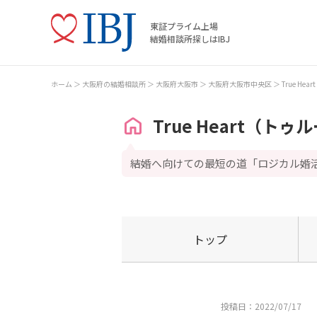
東証プライム上場
結婚相談所探しはIBJ
ホーム
大阪府の結婚相談所
大阪府大阪市
大阪府大阪市中央区
True H
True Heart（ト
結婚へ向けての最短の道「ロジカル婚
トップ
投稿日：2022/07/17