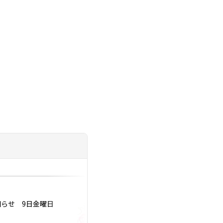
投稿日：2023.12.27
お知らせ 9日金曜日
2024年に婚活卒業
いけない事5選