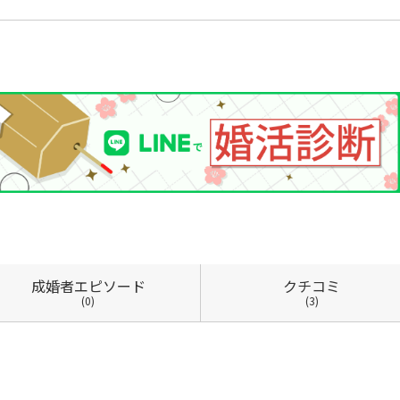
成婚者
エピソード
クチコミ
(0)
(3)