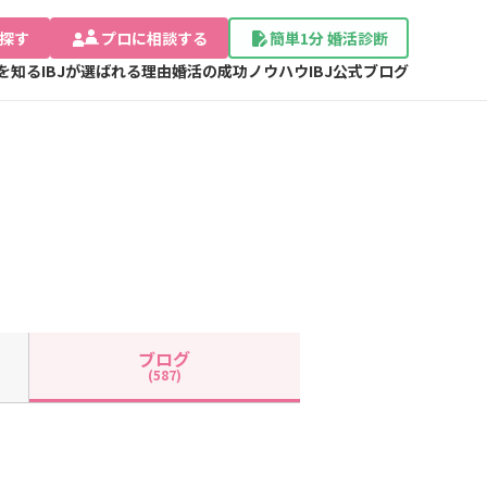
探す
プロに相談する
簡単1分 婚活診断
Jを知る
IBJが選ばれる理由
婚活の成功ノウハウ
IBJ公式ブログ
ブログ
(587)