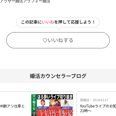
#アラサー婚活アラフォー婚活
この記事に
いいね
を押して応援しよう！
いいねする
婚活カウンセラーブログ
投稿日：2024.02.07
OK脈アリ仕草と
YouTubeライブの
21時～