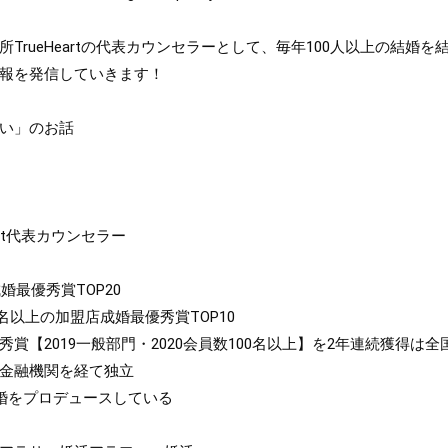
TrueHeartの代表カウンセラーとして、毎年100人以上の結婚を
報を発信していきます！

い」のお話

art代表カウンセラー

婚最優秀賞TOP20

0名以上の加盟店成婚最優秀賞TOP10

賞【2019一般部門・2020会員数100名以上】を2年連続獲得は全国
金融機関を経て独立

婚をプロデュースしている
