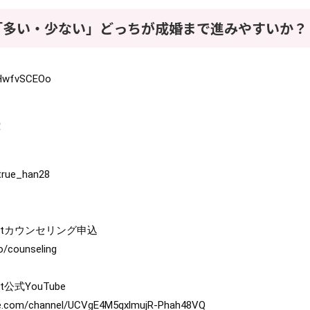
「多い・少ない」どっちが成婚まで進みやすいか？
YHwfvSCEOo
！
/true_han28
fo/counseling
be.com/channel/UCVgE4M5qxlmujR-Phah48VQ