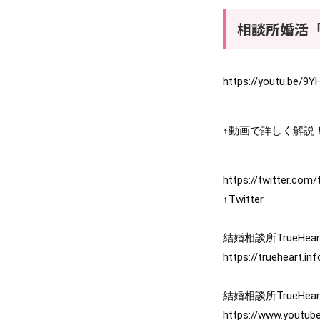
相談所婚活
https://youtu.be/9
↑動画で詳しく解説
https://twitter.com
↑Twitter

https://trueheart.in
https://www.youtu