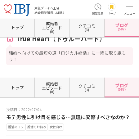
東証プライム上場
結婚相談所探しはIBJ
閲覧履歴
キープ
メニュー
成婚者
ブログ
クチコミ
ホーム
大阪府の結婚相談所
大阪府大阪市
大阪府大阪市中央区
True Heart（トゥル
トップ
エピソード
(587)
(3)
(0)
True Heart（トゥルーハート）
結婚へ向けての最短の道「ロジカル婚活」に一緒に取り組も
う！
成婚者
ブログ
クチコミ
トップ
エピソード
(587)
(3)
(0)
投稿日：2022/07/04
モテ男性に引け目を感じる…無理に交際すべきなのか？
婚活のコツ
婚活のお悩み
女性向け