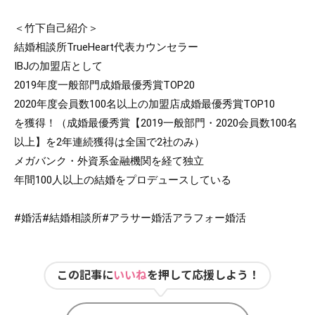
＜竹下自己紹介＞

結婚相談所TrueHeart代表カウンセラー

IBJの加盟店として

2019年度一般部門成婚最優秀賞TOP20

2020年度会員数100名以上の加盟店成婚最優秀賞TOP10

を獲得！（成婚最優秀賞【2019一般部門・2020会員数100名
以上】を2年連続獲得は全国で2社のみ）

メガバンク・外資系金融機関を経て独立

年間100人以上の結婚をプロデュースしている

#婚活
#結婚相談所
#アラサー婚活アラフォー婚活
この記事に
いいね
を押して応援しよう！