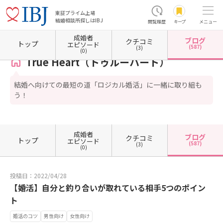
東証プライム上場
結婚相談所探しはIBJ
閲覧履歴
キープ
メニュー
成婚者
ブログ
クチコミ
ホーム
大阪府の結婚相談所
大阪府大阪市
大阪府大阪市中央区
True Heart（トゥル
トップ
エピソード
(587)
(3)
(0)
True Heart（トゥルーハート）
結婚へ向けての最短の道「ロジカル婚活」に一緒に取り組も
う！
成婚者
ブログ
クチコミ
トップ
エピソード
(587)
(3)
(0)
投稿日：2022/04/28
【婚活】自分と釣り合いが取れている相手5つのポイン
ト
婚活のコツ
男性向け
女性向け