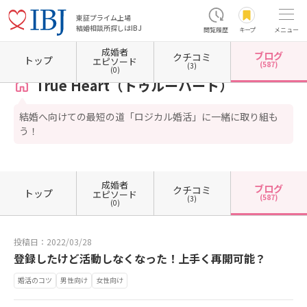
東証プライム上場
結婚相談所探しはIBJ
閲覧履歴
キープ
メニュー
成婚者
ブログ
クチコミ
ホーム
大阪府の結婚相談所
大阪府大阪市
大阪府大阪市中央区
True Heart（トゥル
トップ
エピソード
(587)
(3)
(0)
True Heart（トゥルーハート）
結婚へ向けての最短の道「ロジカル婚活」に一緒に取り組も
う！
成婚者
ブログ
クチコミ
トップ
エピソード
(587)
(3)
(0)
投稿日：2022/03/28
登録したけど活動しなくなった！上手く再開可能？
婚活のコツ
男性向け
女性向け