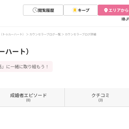
閲覧履歴
キープ
エリアから
IB
eart（トゥルーハート）
カウンセラーブログ一覧
カウンセラーブログ詳細
ゥルーハート）
活」に一緒に取り組もう！
成婚者
エピソード
クチコミ
(0)
(3)