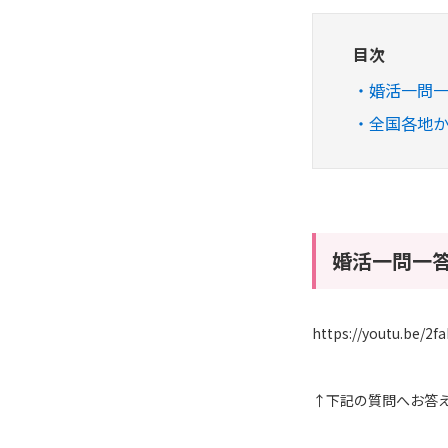
目次
婚活一問
全国各地
婚活一問一
https://youtu.be/2
↑下記の質問へお答