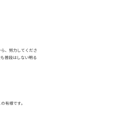
から、努力してくださ
髪も普段はしない明る
この有様です。