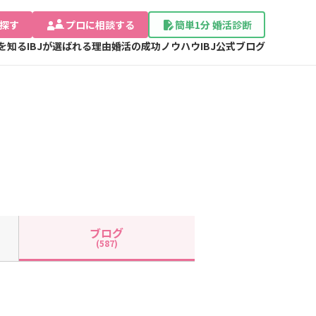
探す
プロに相談する
簡単1分 婚活診断
Jを知る
IBJが選ばれる理由
婚活の成功ノウハウ
IBJ公式ブログ
ブログ
(587)