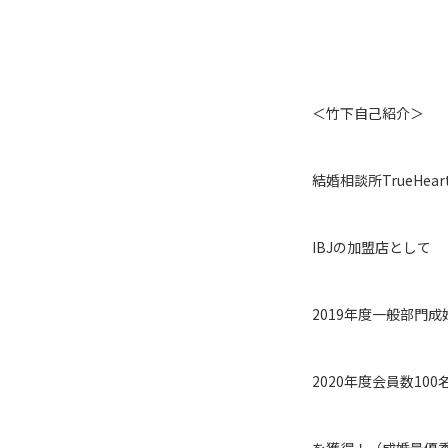
＜竹下自己紹介＞
結婚相談所TrueHe
IBJの加盟店として
2019年度一般部門成
2020年度会員数10
を獲得！（成婚最優秀