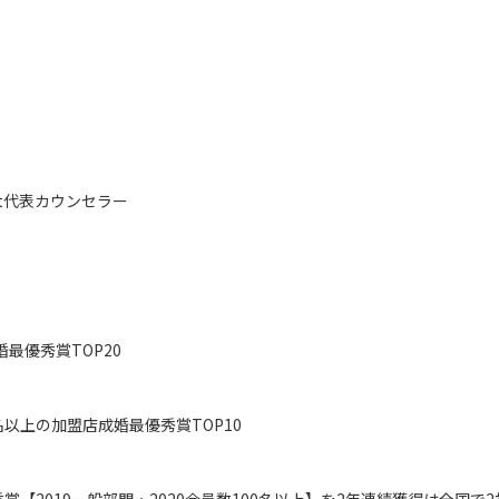
art代表カウンセラー
婚最優秀賞TOP20
0名以上の加盟店成婚最優秀賞TOP10
賞【2019一般部門・2020会員数100名以上】を2年連続獲得は全国で