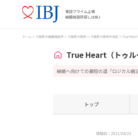
東証プライム上場
結婚相談所探しはIBJ
ホーム
大阪府の結婚相談所
大阪府大阪市
大阪府大阪市中央区
True H
True Heart（ト
結婚へ向けての最短の道「ロジカル婚
トップ
投稿日：2021/04/23