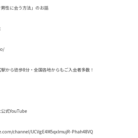
ク男性に会う方法」のお話
t
fo/
宮駅から徒歩8分・全国各地からもご入会者多数！
t公式YouTube
be.com/channel/UCVgE4M5qxlmujR-Phah48VQ