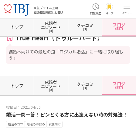
東証プライム上場
結婚相談所探しはIBJ
閲覧履歴
キープ
メニュー
成婚者
ブログ
クチコミ
ホーム
大阪府の結婚相談所
大阪府大阪市
大阪府大阪市中央区
True Heart（トゥル
トップ
エピソード
(587)
(3)
(0)
True Heart（トゥルーハート）
結婚へ向けての最短の道「ロジカル婚活」に一緒に取り組も
う！
成婚者
ブログ
クチコミ
トップ
エピソード
(587)
(3)
(0)
投稿日：2021/04/06
婚活一問一答！ピンとくる方に出逢えない時の対処法！
婚活のコツ
婚活のお悩み
女性向け