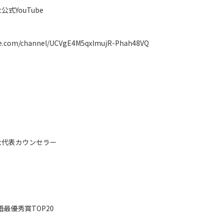
t公式YouTube
be.com/channel/UCVgE4M5qxlmujR-Phah48VQ
art代表カウンセラー
婚最優秀賞TOP20