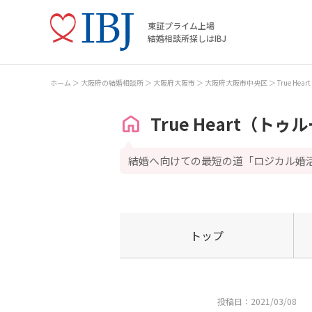
東証プライム上場
結婚相談所探しはIBJ
ホーム
大阪府の結婚相談所
大阪府大阪市
大阪府大阪市中央区
True H
True Heart（ト
結婚へ向けての最短の道「ロジカル婚
トップ
投稿日：2021/03/08