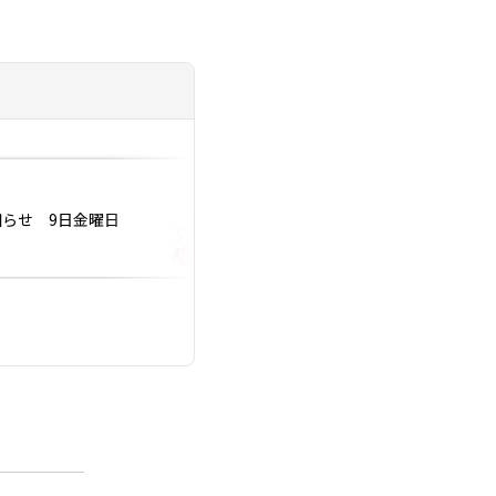
投稿日：2023.12.27
お知らせ 9日金曜日
2024年に婚活卒業
いけない事5選