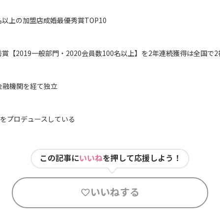
0名以上の加盟店成婚最優秀賞TOP10
賞【2019一般部門・2020会員数100名以上】を2年連続獲得は全国で
金融機関を経て独立
婚をプロデュースしている
この記事に
いいね
を押して応援しよう！
いいねする