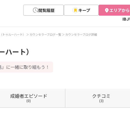
閲覧履歴
キープ
エリアから
IB
eart（トゥルーハート）
カウンセラーブログ一覧
カウンセラーブログ詳細
ゥルーハート）
活」に一緒に取り組もう！
成婚者
エピソード
クチコミ
(0)
(3)