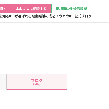
探す
プロに相談する
簡単1分 婚活診断
Jを知る
IBJが選ばれる理由
婚活の成功ノウハウ
IBJ公式ブログ
ブログ
(587)