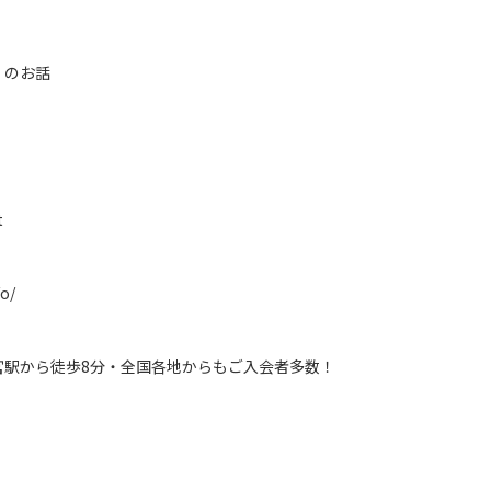
」のお話
t
fo/
宮駅から徒歩8分・全国各地からもご入会者多数！