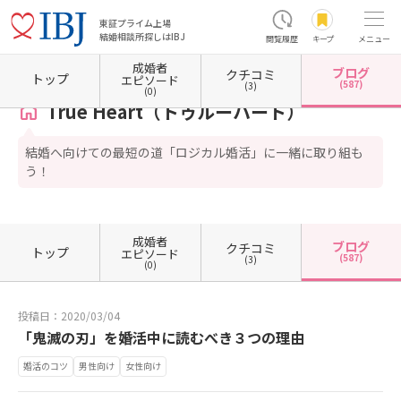
東証プライム上場
結婚相談所探しはIBJ
閲覧履歴
キープ
メニュー
成婚者
ブログ
クチコミ
ホーム
大阪府の結婚相談所
大阪府大阪市
大阪府大阪市中央区
True Heart（トゥル
トップ
エピソード
(587)
(3)
(0)
True Heart（トゥルーハート）
結婚へ向けての最短の道「ロジカル婚活」に一緒に取り組も
う！
成婚者
ブログ
クチコミ
トップ
エピソード
(587)
(3)
(0)
投稿日：2020/03/04
「鬼滅の刃」を婚活中に読むべき３つの理由
婚活のコツ
男性向け
女性向け