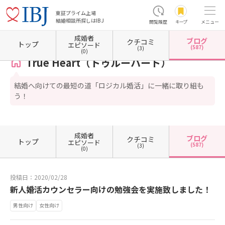
東証プライム上場
結婚相談所探しはIBJ
閲覧履歴
キープ
メニュー
成婚者
ブログ
クチコミ
ホーム
大阪府の結婚相談所
大阪府大阪市
大阪府大阪市中央区
True Heart（トゥル
トップ
エピソード
(587)
(3)
(0)
True Heart（トゥルーハート）
結婚へ向けての最短の道「ロジカル婚活」に一緒に取り組も
う！
成婚者
ブログ
クチコミ
トップ
エピソード
(587)
(3)
(0)
投稿日：2020/02/28
新人婚活カウンセラー向けの勉強会を実施致しました！
男性向け
女性向け