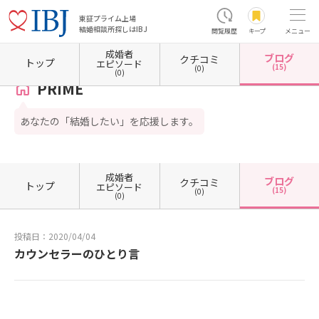
東証プライム上場
結婚相談所探しはIBJ
閲覧履歴
キープ
メニュー
成婚者
ブログ
クチコミ
ホーム
大阪府の結婚相談所
大阪府大阪市
大阪府大阪市北区
PRIME
カウンセラー
トップ
エピソード
(15)
(0)
(0)
PRIME
あなたの「結婚したい」を応援します。
成婚者
ブログ
クチコミ
トップ
エピソード
(15)
(0)
(0)
投稿日：2020/04/04
カウンセラーのひとり言