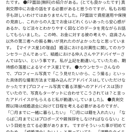
たです。 ●FP面談(無料)の紹介がある。(とても良かったです) 真
剣交際中にお金の話をする必要があると思うのですが、私もお相
手も詳しいわけではありませんでした。FP面談で資産運用や保険
の見直し、これからの人生でお金はどれくらいあったら安心感が
あるか、など淡々とわかりやすく図などのデータを見ながらお話
してもらいました。 この時、お金に対する彼の考えや、店員さん
以外の第三者への振る舞いが見れたのがよかったなと思っていま
す。 【マイナス星1の理由】 婚活における対異性に関してのカウ
ンセラーさんであって、結婚における仲人さんやアドバイザーさ
んではない、という事です。 私が上記を勘違いしていたため、期
待感の落差によるマイナス星1です。 ●カウンセラーさんなの
で、プロフィール写真で「こう見せたいから、こう撮る」といっ
た具体的な撮影方法まで踏み込んだアドバイスはしていただけな
かったです(プロフィール写真で着る洋服へのアドバイスは頂け
ていたので、写真もターゲットに合わせてこうされては？と言っ
たアドバイスがもらえると私が勘違いしていました)。 ●真剣交
際以降は成婚退会に向けて日程を考える必要があるのですが、
「◯月までに一緒に暮らしたい」「◯月には籍を入れたい」「な
らば◯月までにはプロポーズや親挨拶をしなければならない」と
いう目処を立てる必要があります。 ですがそういった事が初めて
のため、「成婚退会したい！」と思っていても、「退職のタイミ