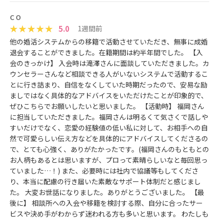
C O
5.0
1週間前
他の婚活システムからの移籍で活動させていただき、無事に成婚
退会することができました。在籍期間は約半年間でした。 【入
会のきっかけ】 入会時は滝澤さんに面談していただきました。カ
ウンセラーさんなど相談できる人がいないシステムで活動するこ
とに行き詰まり、自信をなくしていた時期だったので、安易な励
ましではなく具体的なアドバイスをいただけたことが印象的で、
ぜひこちらでお願いしたいと思いました。 【活動時】 福岡さん
に担当していただきました。福岡さんは明るくて気さくで話しや
すいだけでなく、恋愛の経験値の低い私に対して、お相手への自
然で可愛らしい伝え方などを具体的にアドバイスしてくださるの
で、とても心強く、ありがたかったです。(福岡さんのもともとの
お人柄もあるとは思いますが、プロって素晴らしいなと毎回思っ
ていました…！) また、必要時には社内で協議等もしてくださ
り、本当に配慮の行き届いた素敵なサポート体制だと感じまし
た。 大変お世話になりました。ありがとうございました。 【最
後に】 相談所への入会や移籍を検討する際、自分に合ったサー
ビスや決め手がわからず迷われる方も多いと思います。 わたしも