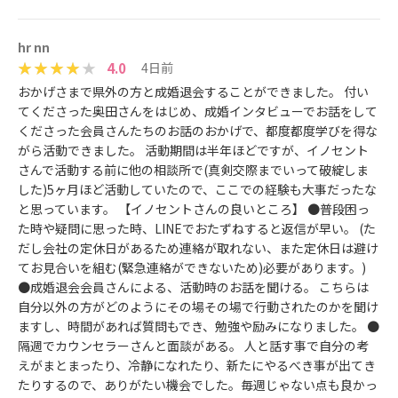
hr nn
4.0
4日前
おかげさまで県外の方と成婚退会することができました。 付い
てくださった奥田さんをはじめ、成婚インタビューでお話をして
くださった会員さんたちのお話のおかげで、都度都度学びを得な
がら活動できました。 活動期間は半年ほどですが、イノセント
さんで活動する前に他の相談所で(真剣交際までいって破綻しま
した)5ヶ月ほど活動していたので、ここでの経験も大事だったな
と思っています。 【イノセントさんの良いところ】 ●普段困っ
た時や疑問に思った時、LINEでおたずねすると返信が早い。 (た
だし会社の定休日があるため連絡が取れない、また定休日は避け
てお見合いを組む(緊急連絡ができないため)必要があります。)
●成婚退会会員さんによる、活動時のお話を聞ける。 こちらは
自分以外の方がどのようにその場その場で行動されたのかを聞け
ますし、時間があれば質問もでき、勉強や励みになりました。 ●
隔週でカウンセラーさんと面談がある。 人と話す事で自分の考
えがまとまったり、冷静になれたり、新たにやるべき事が出てき
たりするので、ありがたい機会でした。毎週じゃない点も良かっ