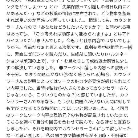
ングをどうしよう…」とか「失業保険って引越しの何日以内にと
かあるんだ…」などの枝葉の情報に左右されて、どう物事を整理
すれば良いのか戸惑って困っていました。 相談しても、カウンセ
ラーさんなので「あなたはどうしたいんですか？」と問われる事
はあっても、「こう考えれば順序よく進められますよ」とはアド
バイスいただけませんでした。今思うと仕事内容ではないでしょ
うから、当前だなぁと思える次第です。 真剣交際中の相手と一緒
に、素直にゼ◯シィを読んだり、生成AIに聞いたり(ハルシネー
ションは承知の上で)、サイトを見たりして成婚退会前後に少し
ずつ解決していきました。 ●ワークへ回答した内容への説明が
不十分。 あまり問題点がない(少なく感じられる)場合、カウンセ
ラーさんの説明によってはワークの魅力や必要性が感じられにく
い内容でした。当時は私は(仲人さんであってカウンセラーさん
じゃないから、こういうものかな？)と感じていましたが、カウ
ンセラーさんであるなら、もう少し問題点が少ない人間に対して
も学びになるような時間にしてほしいと思いました。 3、4回目
のワークにワーク内容の理論元？の名称が記載されていたので、
そちらを調べて自分の回答を合わせて読んで、なるほどと腹落ち
しましたが、それを時間内でカウンセラーさんにして欲しかった
な…と思いました。 私の聞き方や情報共有が不明瞭・不明確だ