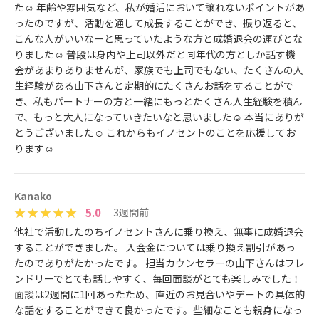
た☺️ 年齢や雰囲気など、私が婚活において譲れないポイントがあ
ったのですが、活動を通して成長することができ、振り返ると、
こんな人がいいなーと思っていたような方と成婚退会の運びとな
りました☺️ 普段は身内や上司以外だと同年代の方としか話す機
会があまりありませんが、家族でも上司でもない、たくさんの人
生経験がある山下さんと定期的にたくさんお話をすることがで
き、私もパートナーの方と一緒にもっとたくさん人生経験を積ん
で、もっと大人になっていきたいなと思いました☺️ 本当にありが
とうございました☺️ これからもイノセントのことを応援してお
ります☺️
Kanako
5.0
3週間前
他社で活動したのちイノセントさんに乗り換え、無事に成婚退会
することができました。 入会金については乗り換え割引があっ
たのでありがたかったです。 担当カウンセラーの山下さんはフレ
ンドリーでとても話しやすく、毎回面談がとても楽しみでした！
面談は2週間に1回あったため、直近のお見合いやデートの具体的
な話をすることができて良かったです。些細なことも親身になっ