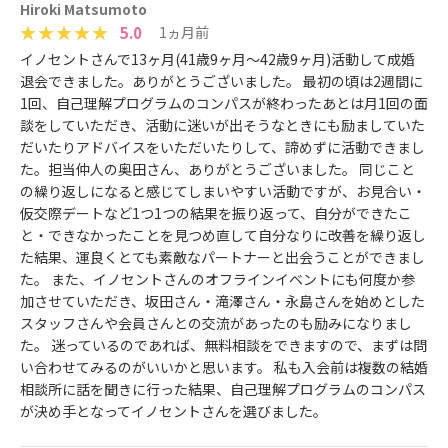
Hiroki Matsumoto
5.0
1ヵ月前
イノセントさんで13ヶ月(41歳9ヶ月〜42歳9ヶ月)活動して成婚
退会できました。ありがとうございました。 最初の頃は2週間に
1回、自己理解プログラムのコンパスが終わったあとは月1回の面
談をしていただき、活動に迷いが出そうなときにも励ましていた
だいたりアドバイスをいただいたりして、諦めずに活動できまし
た。担当仲人の奥田さん、ありがとうございました。 同じこと
の繰り返しになると感じてしまいやすい活動ですが、お見合い・
仮交際デートなど1つ1つの結果を振り返って、自分ができたこ
と・できなかったことを見つめ直して自分なりに改善を繰り返し
た結果、運良くとても素敵なパートナーと出会うことができまし
た。 また、イノセントさんのオフラインイベントにも何度か参
加させていただき、坂田さん・滝澤さん・永島さんを始めとした
スタッフさんや会員さんとの交流があったのも励みになりまし
た。 迷っているのであれば、無料相談をできますので、まずは問
い合わせてみるのがいいかと思います。 私も入会前は複数の結婚
相談所に話を聞きに行った結果、自己理解プログラムのコンパス
が決め手となってイノセントさんを選びました。