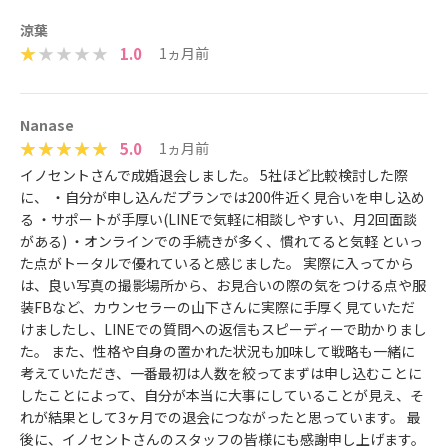
涼葉
1.0
1ヵ月前
Nanase
5.0
1ヵ月前
イノセントさんで成婚退会しました。 5社ほど比較検討した際
に、 ・自分が申し込んだプランでは200件近く見合いを申し込め
る ・サポートが手厚い(LINEで気軽に相談しやすい、月2回面談
がある) ・オンラインでの手続きが多く、慣れてると気軽 といっ
た点がトータルで優れていると感じました。 実際に入ってから
は、良い写真の撮影場所から、お見合いの際の気をつける点や服
装FBなど、カウンセラーの山下さんに実際に手厚く見ていただ
けましたし、LINEでの質問への返信もスピーディーで助かりまし
た。 また、性格や自身の置かれた状況も加味して戦略も一緒に
考えていただき、一番最初は人数を絞ってまずは申し込むことに
したことによって、自分が本当に大事にしていることが見え、そ
れが結果として3ヶ月での退会につながったと思っています。 最
後に、イノセントさんのスタッフの皆様にも感謝申し上げます。