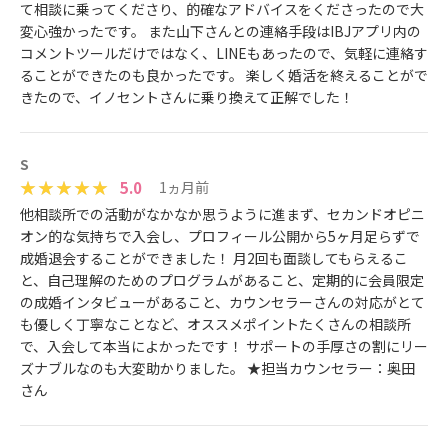
て相談に乗ってくださり、的確なアドバイスをくださったので大
変心強かったです。 また山下さんとの連絡手段はIBJアプリ内の
コメントツールだけではなく、LINEもあったので、気軽に連絡す
ることができたのも良かったです。 楽しく婚活を終えることがで
きたので、イノセントさんに乗り換えて正解でした！
S
5.0
1ヵ月前
他相談所での活動がなかなか思うように進まず、セカンドオピニ
オン的な気持ちで入会し、プロフィール公開から5ヶ月足らずで
成婚退会することができました！ 月2回も面談してもらえるこ
と、自己理解のためのプログラムがあること、定期的に会員限定
の成婚インタビューがあること、カウンセラーさんの対応がとて
も優しく丁寧なことなど、オススメポイントたくさんの相談所
で、入会して本当によかったです！ サポートの手厚さの割にリー
ズナブルなのも大変助かりました。 ★担当カウンセラー：奥田
さん