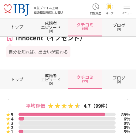
東証プライム上場
結婚相談所探しはIBJ
閲覧履歴
キープ
メニュー
成婚者
クチコミ
ブログ
ホーム
大阪府の結婚相談所
大阪府大阪市
大阪府大阪市淀川区
innocent（イノセン
トップ
エピソード
(99)
(0)
(0)
innocent（イノセント）
自分を知れば、出会いが変わる
成婚者
クチコミ
ブログ
トップ
エピソード
(99)
(0)
(0)
平均評価
4.7
（99件）
★
5
89%
★
4
6%
★
3
0%
★
2
0%
★
1
5%