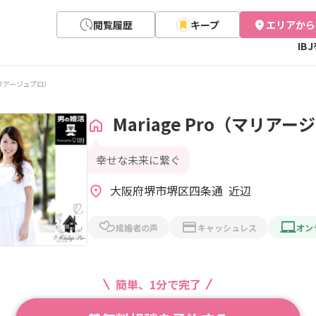
閲覧履歴
キープ
エリアから
IB
（マリアージュプロ）
Mariage Pro（マリア
幸せな未来に繋ぐ
大阪府堺市堺区四条通  近辺
成婚者の声
キャッシュレス
オン
簡単、1分で完了