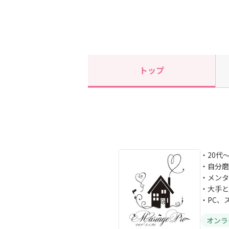
トップ
・20代
・自分磨
・メンタ
・大手と
・PC、
オンラ