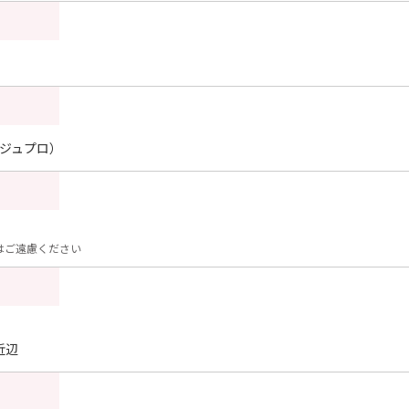
アージュプロ）
はご遠慮ください
近辺