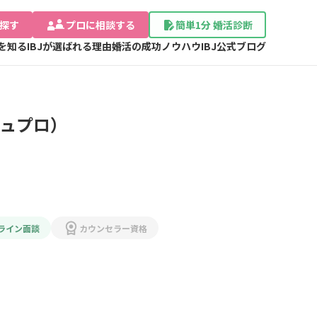
探す
プロに相談する
簡単1分 婚活診断
Jを知る
IBJが選ばれる理由
婚活の成功ノウハウ
IBJ公式ブログ
ージュプロ）
ライン面談
カウンセラー資格