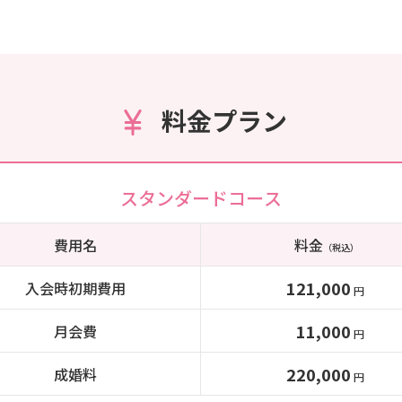
料金プラン
スタンダードコース
費用名
料金
（税込）
121,000
入会時初期費用
円
11,000
月会費
円
220,000
成婚料
円