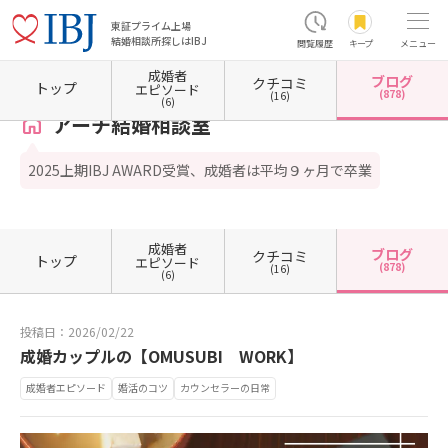
東証プライム上場
結婚相談所探しはIBJ
閲覧履歴
キープ
メニュー
成婚者
ブログ
クチコミ
ホーム
大阪府の結婚相談所
大阪府大阪市
大阪府大阪市北区
アーチ結婚相談室
カ
トップ
エピソード
(878)
(16)
(6)
アーチ結婚相談室
2025上期IBJ AWARD受賞、成婚者は平均９ヶ月で卒業
成婚者
ブログ
クチコミ
トップ
エピソード
(878)
(16)
(6)
投稿日：2026/02/22
成婚カップルの【OMUSUBI WORK】
成婚者エピソード
婚活のコツ
カウンセラーの日常