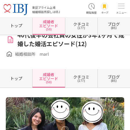
東証プライム上場
結婚相談所探しはIBJ
閲覧履歴
キープ
メニュー
成婚者
クチコミ
ブログ
ホーム
大阪府の結婚相談所
大阪府吹田市
結婚相談所 marl
成婚者エピソード一覧
トップ
エピソード
(177)
(85)
(50)
40代後半の会社員の女性が3年1ヶ月で成
婚した婚活エピソード(12)
結婚相談所 marl
成婚者
クチコミ
ブログ
トップ
エピソード
(177)
(85)
(50)