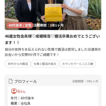
40代後半 / 女性
活動期間：3年1ヶ月
46歳女性会員様♡成婚報告♡婚活卒業おめでとうござい
ます！！
自分の気持ちを伝えられない性格で婚活は苦労しました😢運命の
出会いから交際4か月でご成婚です！
40代からの婚活
仕事と婚活の両立
カウンセラーと二人三脚
プロフィール
活動期間：3年1ヶ月
G
さん
年代
：
40代後半
職業
：
会社員