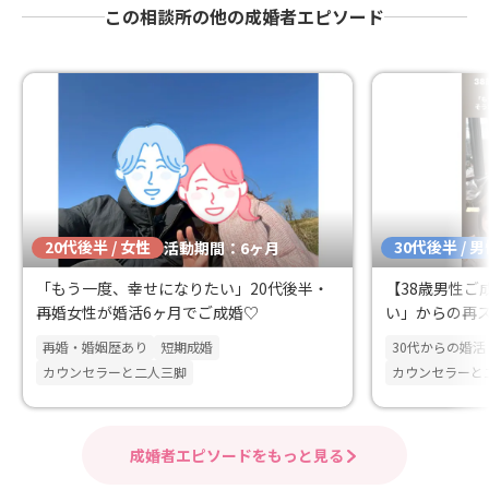
この相談所の他の成婚者エピソード
20代後半 / 女性
30代後半 / 
活動期間：6ヶ月
「もう一度、幸せになりたい」20代後半・
【38歳男性ご
再婚女性が婚活6ヶ月でご成婚♡
い」からの再
だ幸せな出会
再婚・婚姻歴あり
短期成婚
30代からの婚活
カウンセラーと二人三脚
カウンセラーと
成婚者エピソードをもっと見る