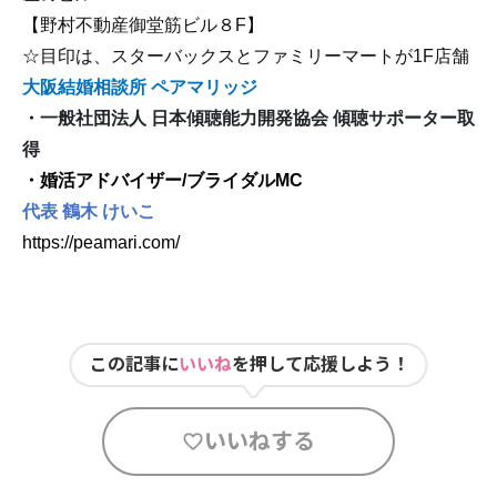
【野村不動産御堂筋ビル８
F
】
☆
目印は、スターバックスとファミリーマートが
1F
店舗
大阪結婚相談所 ペアマリッジ
・一般社団法人 日本傾聴能力開発協会 傾聴サポーター取
得
・婚活アドバイザー
/
ブライダル
MC
代表 鶴木 けいこ
https://peamari.com/
この記事に
いいね
を押して応援しよう！
いいねする