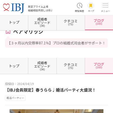
東証プライム上場
結婚相談所探しはIBJ
閲覧履歴
キープ
メニュー
成婚者
ブログ
クチコミ
ホーム
大阪府の結婚相談所
大阪府大阪市
大阪府大阪市中央区
大阪府大阪市中央区本
トップ
エピソード
(103)
(75)
(34)
ペアマリッジ
【３ヶ月以内交際率87.1％】プロの結婚式司会者がサポート！
成婚者
ブログ
クチコミ
トップ
エピソード
(103)
(75)
(34)
投稿日：2024/04/19
【IBJ会員限定】春うらら♩婚活パーティ大盛況！
婚活パーティー