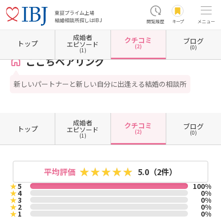
東証プライム上場
結婚相談所探しはIBJ
閲覧履歴
キープ
メニュー
成婚者
クチコミ
ブログ
ホーム
沖縄県の結婚相談所
沖縄県浦添市
ここちペアリング
クチコミ一覧
トップ
エピソード
(2)
(0)
(1)
ここちペアリング
新しいパートナーと新しい自分に出逢える結婚の相談所
成婚者
クチコミ
ブログ
トップ
エピソード
(2)
(0)
(1)
平均評価
5.0
（2件）
★
5
100%
★
4
0%
★
3
0%
★
2
0%
★
1
0%