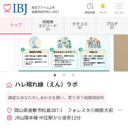
東証プライム上場
結婚相談所探しはIBJ
閲覧履歴
キープ
メニュー
成婚者
クチコミ
ブログ
ホーム
岡山県の結婚相談所
岡山県倉敷市
ハレ晴れ縁（えん）ラボ
トップ
エピソード
(0)
(0)
(0)
ハレ晴れ縁（えん）ラボ
謙虚なあなたのしあわせを願い、寄り添う結婚相談所
岡山県倉敷市松島287-1　フォレスタ川崎医大前　
1F 
JR山陽本線 中庄駅から徒歩12分