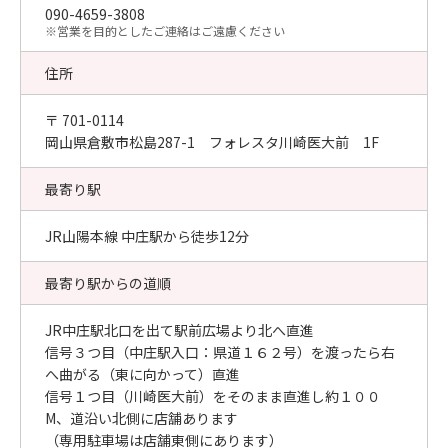
090-4659-3808
​※営業を目的としたご連絡はご遠慮ください
住所
〒 701-0114
岡山県倉敷市松島287-1 フォレスタ川崎医大前 1F
最寄り駅
JR山陽本線 中庄駅から徒歩12分
最寄り駅からの道順
JR中庄駅北口を出て駅前広場より北へ直進
信号３つ目（中庄駅入口：県道１６２号）を渡ったら右
へ曲がる（東に向かって）直進
信号１つ目（川崎医大前）をそのまま直進し約１００
M、道沿い北側に店舗あります
（専用駐車場は店舗東側にあります）