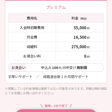
プレミアム
費用名
料金
（税込）
55,000
入会時初期費用
円
16,500
月会費
円
275,000
成婚料
円
0
お見合い料
円
お見合い
申込み
100
申受け
無制限
件/月
手厚いサポート ／ 成婚退会後１か月間サポート
※掲載している料金情報は最新ではない可能性があります。詳細は無料相談
にてお気軽にお問い合わせください。
簡単、1分で完了