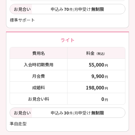
お見合い
申込み
70
申受け
無制限
件/月
標準サポート
ライト
費用名
料金
（税込）
55,000
入会時初期費用
円
9,900
月会費
円
198,000
成婚料
円
0
お見合い料
円
お見合い
申込み
30
申受け
無制限
件/月
準自走型