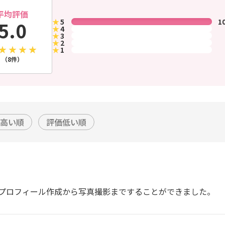
平均評価
★
5
1
5.0
★
4
★
3
★
2
★
1
（8件）
高い順
評価低い順
プロフィール作成から写真撮影まですることができました。