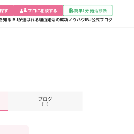
探す
プロに相談する
簡単1分 婚活診断
Jを知る
IBJが選ばれる理由
婚活の成功ノウハウ
IBJ公式ブログ
ブログ
(11)