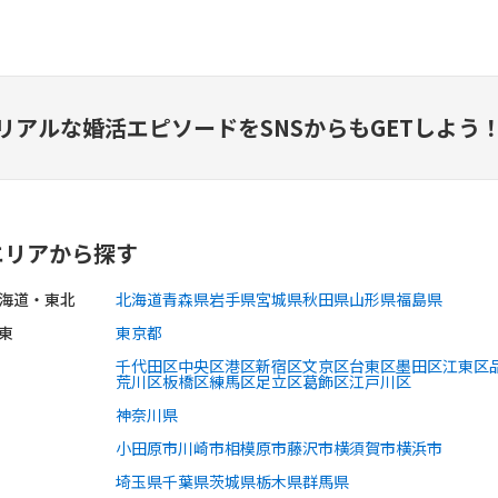
リアルな婚活エピソードを
SNSからもGETしよう
エリアから探す
海道・東北
北海道
青森県
岩手県
宮城県
秋田県
山形県
福島県
東
東京都
千代田区
中央区
港区
新宿区
文京区
台東区
墨田区
江東区
荒川区
板橋区
練馬区
足立区
葛飾区
江戸川区
神奈川県
小田原市
川崎市
相模原市
藤沢市
横須賀市
横浜市
埼玉県
千葉県
茨城県
栃木県
群馬県