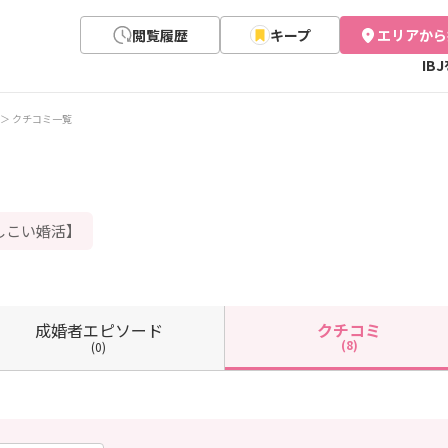
閲覧履歴
キープ
エリアから
IB
クチコミ一覧
しこい婚活】
成婚者
エピソード
クチコミ
(8)
(0)