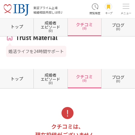
東証プライム上場
結婚相談所探しはIBJ
閲覧履歴
キープ
メニュー
成婚者
クチコミ
ブログ
ホーム
岡山県の結婚相談所
岡山県岡山市
岡山県岡山市中区
Trust Material
クチコ
トップ
エピソード
(0)
(0)
(0)
Trust Material
婚活ライフを24時間サポート
成婚者
クチコミ
ブログ
トップ
エピソード
(0)
(0)
(0)
クチコミは、
現在投稿がございません。