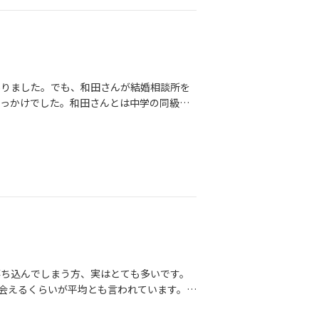
す☺️連休中に、家族と過ごす時間があった
私も将来について考えてみようかな」と自
はありません☺️でも、「ちょっと気にな
切なサインだと思っています。婚活って、
みようかな」くらいからでも十分なんですよ
ありました。でも、和田さんが結婚相談所を
ともあります☺️もし今、少しでも心が動い
きっかけでした。和田さんとは中学の同級生
お気軽にご相談ください☺️
できました。婚活のことだけでなく、気持ち
きました。活動を始めてからは思っていたよ
気を出して一歩踏み出して本当によかった」
せんが、何歳からでもご縁はあるんだなと実
します。
落ち込んでしまう方、実はとても多いです。
人会えるくらいが平均とも言われています。だ
ので不安にならなくて大丈夫ですからね♪そ