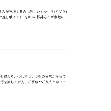
新人が登壇するのは珍しいとか…？(≧∀≦)
推しポイント”をIBJの松井さんが素敵にま
入り口として活用している「万葉鑑定」のお
魅力や伝え方がわかる✔︎婚活の方向性が見えて
まで出させていただきましたー！(≧∀≦)
の一歩お待ちしてます♪鑑定もできるのでお問
クも終わり、少しずついつもの日常が戻って
旅行を楽しんだ方、ご家族やご友人とゆっく
す🌿この時期になると私は、街で楽しそう
いたりして、なんだかほっこりした気持ち
急に現実モード。笑お仕事が始まったり、慌
んだろう」「今のままでいいのかな？」そん
婚活のご相談でも、ゴールデンウイーク明け