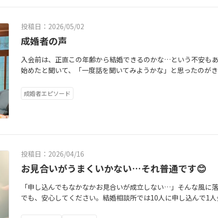
は「少し婚活を意識し始めました」という方が増える時期なんで
り、友人の結婚や子育ての話を聞いたり。そんな時間の中で、「
投稿日：2026/05/02
然に思う方が多いのかもしれません🌿もちろん、無理に急ぐ必要
る」「少し話を聞いてみたい」そんな小さな気持ちは、とても大
成婚者の声
完璧に準備が整ってから始めるものではなくて、「少し動いて
入会前は、正直この年齢から結婚できるのかな…という不安も
ね🌿ほんの小さな行動が、未来の流れを変えるきっかけになるこ
始めたと聞いて、「一度話を聞いてみようかな」と思ったのが
ているなら、その気持ちを大切にしてみてくださいね🌿いつでも
で、久しぶりに会いましたが、昔と変わらず話しやすくて安心
の面でも寄り添ってもらえたので、前向きに活動することがで
成婚者エピソード
りもスムーズで、半年で成婚することができました。今は「勇
と思っています。年齢を理由に迷っている方もいるかもしれま
感しました。一人で悩まず、まずは相談してみることをおすすめ
投稿日：2026/04/16
お見合いがうまくいかない…それ普通です😊
「申し込んでもなかなかお見合いが成立しない…」そんな風に
でも、安心してください。結婚相談所では10人に申し込んで1
から、お見合いが成立しないことは“普通のこと”なんです。な