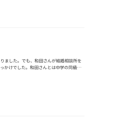
どうか」を決めます。早いと感じるかもしれ
なくていいかそれだけです。「なんとなく
はなかなか出ません。少しでも「また会って
の婚活はダラダラ続ける場所ではなく出会っ
らこそうまくいかないことに落ち込むより
縁につながっていきます😊無料相談であな
さい✨
ありました。でも、和田さんが結婚相談所を
きっかけでした。和田さんとは中学の同級生
できました。婚活のことだけでなく、気持ち
きました。活動を始めてからは思っていたよ
気を出して一歩踏み出して本当によかった」
せんが、何歳からでもご縁はあるんだなと実
します。