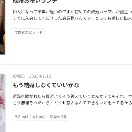
成婚お祝いランチ
仲人になって半年が経つのですが初めての成婚カップルが誕生
すぐに入会してくださった会員様なんです。とっても嬉しい出
した。こちらの会員様は実は、私の同級生なんです！なんと中学
7月に退会となりました成婚おめでとうございます！振り返って
成婚者エピソード
したときにゆっくり検討してくれるだろうなと思ってたんです
さったんですよ！新米仲人の私としてはとっても嬉しかったのを
方とっても明るくて可愛い方なのですがめっちゃ笑い上戸なん
愛い姿を見た時にこの方は成婚できるなと直感で思いました。
に受け入れてくださって、ご本人も「流れに乗る」といつもお
の理由になったと思われます。本当に良い方とご縁があり毎回
投稿日：2025/07/12
ての会員様が初の成婚カップルになってくださって、とっても嬉
ね。
もう結婚しなくていいかな
近況を聞かれたら最近よくそう答えていませんか？でもそれ、
もう無理そうだから・どうせ恋人なんてできないと思ってるか
していませんか？合コンや婚活パーティもつまらないアプリも
いく…出会いって、今は“自然にあるものじゃないんです少なく
男性向け
女性向け
恋愛の法則
自分で選びに行くことが大事なんです