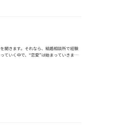
声を聞きます。それなら、結婚相談所で経験
っていく中で、“恋愛”は始まっていきます
。その全部が恋愛なんです一緒に恋愛経験積