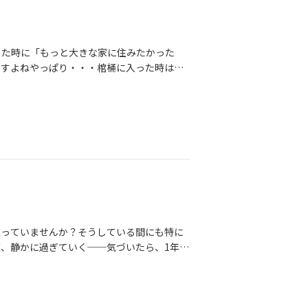
った時に「もっと大きな家に住みたかった
ですよねやっぱり・・・棺桶に入った時は
っておけばよかったな」「もっとあの人に、
って思います！なので我が町の出会いを和田
当にそうだと思います棺桶に入った時に何人
いけど思い出す人が、いるって素敵ですよね
人、新しく出会う家族あなたは棺桶に入った
思っていませんか？そうしている間にも特に
、静かに過ぎていく──気づいたら、1年経
「もうちょっと早く動いていれば…」と後悔
もね、変わっていくのは“動いた人”からな