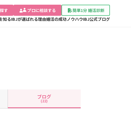
探す
プロに相談する
簡単1分 婚活診断
Jを知る
IBJが選ばれる理由
婚活の成功ノウハウ
IBJ公式ブログ
ブログ
(22)