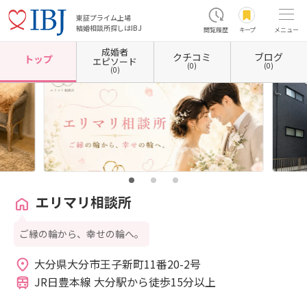
東証プライム上場
結婚相談所探しはIBJ
閲覧履歴
キープ
メニュー
成婚者
クチコミ
ブログ
ホーム
大分県の結婚相談所
大分県大分市
エリマリ相談所
トップ
エピソード
(0)
(0)
(0)
エリマリ相談所
ご縁の輪から、幸せの輪へ。
大分県大分市王子新町11番20-2号 
JR日豊本線 大分駅から徒歩15分以上