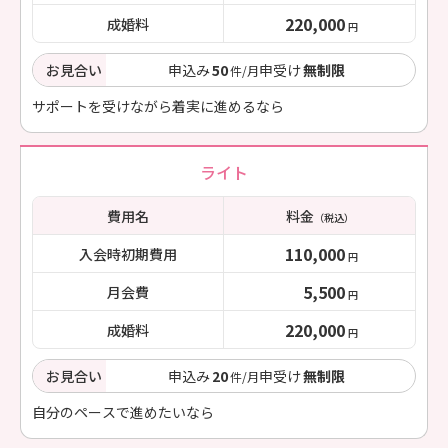
220,000
成婚料
円
お見合い
申込み
50
申受け
無制限
件/月
サポートを受けながら着実に進めるなら
ライト
費用名
料金
（税込）
110,000
入会時初期費用
円
5,500
月会費
円
220,000
成婚料
円
お見合い
申込み
20
申受け
無制限
件/月
自分のペースで進めたいなら