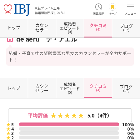
東証プライム上場
結婚相談所探しはIBJ
閲覧履歴
キープ
メニュー
成婚者
カウン
クチコミ
ブログ
ホーム
奈良県の結婚相談所
奈良県奈良市
de aeru デ・アエル
クチコミ一覧
トップ
エピソード
セラー
(4)
(17)
(0)
de aeru デ・アエル
結婚・子育て中の経験豊富な男女のカウンセラーが全力サポー
ト！
成婚者
カウン
クチコミ
ブログ
トップ
エピソード
セラー
(4)
(17)
(0)
平均評価
5.0
（4件）
★
5
100%
★
4
0%
★
3
0%
★
2
0%