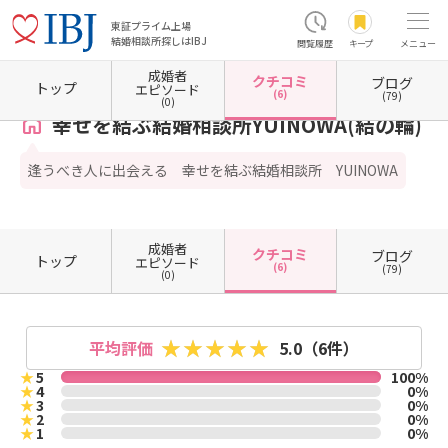
東証プライム上場
結婚相談所探しはIBJ
閲覧履歴
キープ
メニュー
成婚者
クチコミ
ブログ
ホーム
奈良県の結婚相談所
奈良県奈良市
幸せを結ぶ結婚相談所YUINOWA(結の輪)
トップ
エピソード
(6)
(79)
(0)
幸せを結ぶ結婚相談所YUINOWA(結の輪)
逢うべき人に出会える 幸せを結ぶ結婚相談所 YUINOWA
成婚者
クチコミ
ブログ
トップ
エピソード
(6)
(79)
(0)
平均評価
5.0
（6件）
★
5
100%
★
4
0%
★
3
0%
★
2
0%
★
1
0%