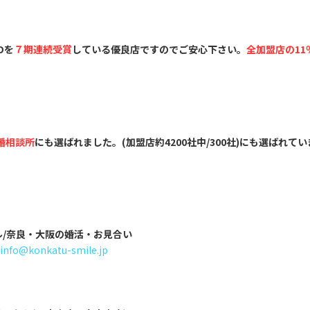
Dを
７
期連続受賞
している優良店ですのでご安心下さい。
全加盟店の11
婚相談所
にも選ばれました。(加盟店約4200社中/300社)にも選ばれて
ル/奈良・大阪の婚活・お見合い
info@konkatu-smile.jp