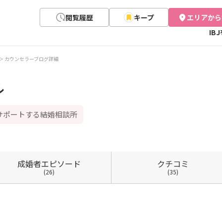
閲覧履歴
キープ
エリアから
IB
カウンセラーブログ詳細
ル
サポートする結婚相談所
成婚者
エピソード
クチコミ
(26)
(35)