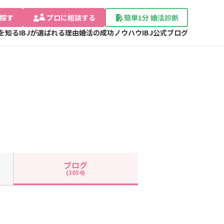
探す
プロに相談する
簡単1分 婚活診断
Jを知る
IBJが選ばれる理由
婚活の成功ノウハウ
IBJ公式ブログ
ブログ
(3054)