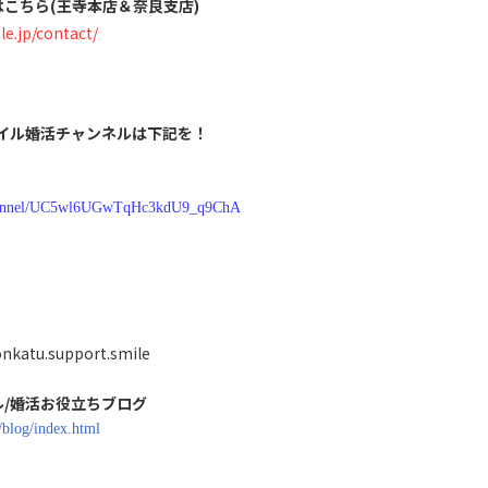
こちら(王寺本店＆奈良支店)
le.jp/contact/
スマイル婚活チャンネルは下記を！
/channel/UC5wl6UGwTqHc3kdU9_q9ChA
nkatu.support.smile
/婚活お役立ちブログ
p/blog/index.html