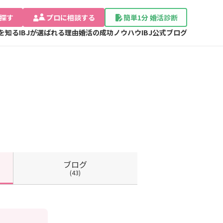
探す
プロに相談する
簡単1分 婚活診断
Jを知る
IBJが選ばれる理由
婚活の成功ノウハウ
IBJ公式ブログ
ブログ
(43)