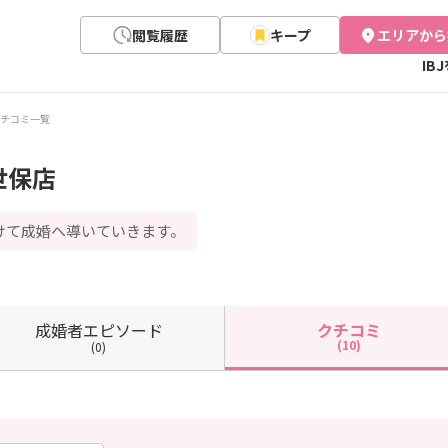
閲覧履歴
キープ
エリアから
IB
チコミ一覧
世保店
けて成婚へ導いていきます。
成婚者
エピソード
クチコミ
(10)
(0)