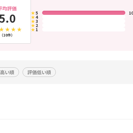
平均評価
★
5
1
5.0
★
4
★
3
★
2
★
1
（10件）
高い順
評価低い順