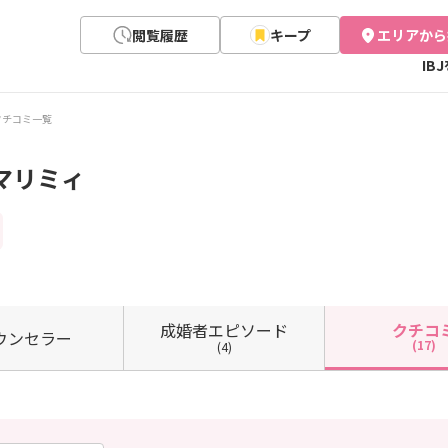
閲覧履歴
キープ
エリアから
IB
クチコミ一覧
マリミィ
成婚者
エピソード
クチコ
ウン
セラー
(17)
(4)