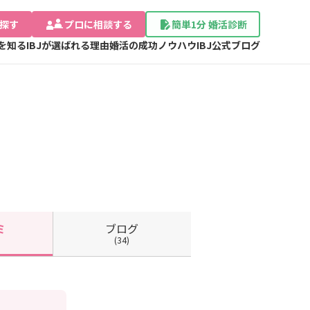
探す
プロに相談する
簡単1分 婚活診断
Jを知る
IBJが選ばれる理由
婚活の成功ノウハウ
IBJ公式ブログ
ブログ
ミ
(34)