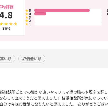
平均評価
★
5
4.8
★
4
★
3
★
2
★
1
（17件）
高い順
評価低い順
結婚相談所ごとでの細かな違いやマリミィ様の強みや理念を詳
安心して出来そうだと思えました！ 結婚相談所が気になって
 自分は今後お世話になりたいと思えました。 ありがとうござ