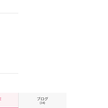
ブログ
ミ
(34)