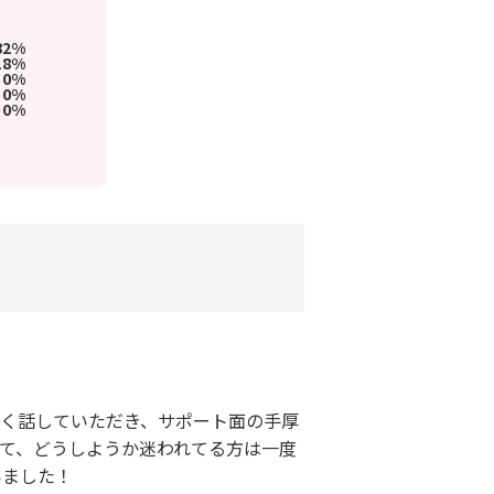
82%
18%
0%
0%
0%
しく話していただき、サポート面の手厚
いて、どうしようか迷われてる方は一度
いました！