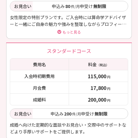
お見合い
申込み
80
申受け
無制限
件/月
女性限定の特別プランです。ご入会時には算命学アドバイザ
ーと一緒にご自身の魅力や強みを整理しながらプロフィール
を作成していきます。
もっと見る
スタンダードコース
費用名
料金
（税込）
115,000
入会時初期費用
円
17,800
月会費
円
200,000
成婚料
円
お見合い
申込み
200
申受け
無制限
件/月
成婚へ向けた定期的な面談やお見合い・交際中のサポートな
どより手厚いサポートをご提供します。