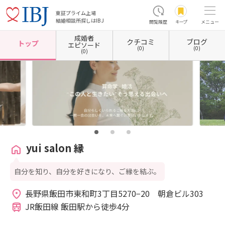
東証プライム上場
結婚相談所探しはIBJ
閲覧履歴
キープ
メニュー
成婚者
クチコミ
ブログ
ホーム
長野県の結婚相談所
長野県飯田市
yui salon 縁
トップ
エピソード
(0)
(0)
(0)
yui salon 縁
自分を知り、自分を好きになり、ご縁を結ぶ。
長野県飯田市東和町3丁目5270−20　朝倉ビル303 
JR飯田線 飯田駅から徒歩4分