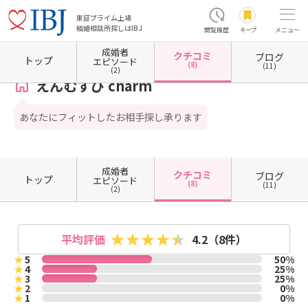
東証プライム上場
結婚相談所探しはIBJ
閲覧履歴
キープ
メニュー
成婚者
クチコミ
ブログ
ホーム
長野県の結婚相談所
長野県諏訪市
えんむすび charm
クチコミ一覧
トップ
エピソード
(8)
(11)
(2)
えんむすび charm
あなたにフィットしたお相手探し承ります
成婚者
クチコミ
ブログ
トップ
エピソード
(8)
(11)
(2)
平均評価
4.2
（8件）
★
5
50%
★
4
25%
★
3
25%
★
2
0%
★
1
0%