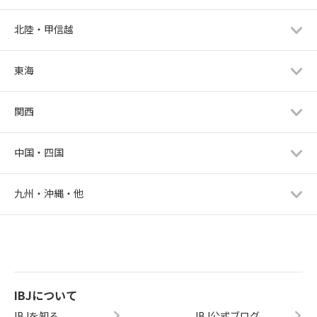
北陸・甲信越
東海
関西
中国・四国
九州・沖縄・他
IBJについて
IBJを知る
IBJ公式ブログ