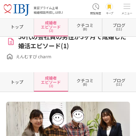
東証プライム上場
結婚相談所探しはIBJ
閲覧履歴
キープ
メニュー
成婚者
クチコミ
ブログ
ホーム
長野県の結婚相談所
長野県諏訪市
えんむすび charm
成婚者エピソード一覧
トップ
エピソード
(8)
(11)
(2)
50代の会社員の男性が5ヶ月で成婚した
婚活エピソード(1)
えんむすび charm
成婚者
クチコミ
ブログ
トップ
エピソード
(8)
(11)
(2)