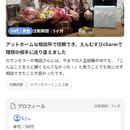
50代 / 男性
活動期間：5ヶ月
アットホームな相談所で信頼でき、えんむすびcharmで
理想の相手に巡り逢えました
カウンセラーの増田さんには、今までの人生経験の中でも、「こ
んなことを人に聞くなんてなかった！」と思うことでも気にせず
相談できたことが良かったです。
短期成婚
カウンセラーと二人三脚
プロフィール
活動期間：5ヶ月
S
さん
年代
：
50代