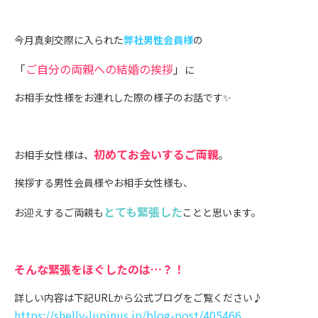
今月真剣交際に入られた
弊社男性会員様
の
「
ご自分の両親への結婚の挨拶
」
に
お相手女性様をお連れした際の様子のお話です✨
初めてお会いするご両親
お相手女性様は、
。
挨拶する男性会員様やお相手女性様も、
とても緊張した
お迎えするご両親も
ことと思います。
そんな緊張をほぐしたのは…？！
詳しい内容は下記URLから公式ブログをご覧ください♪
https://shelly-lupinus.jp/blog-post/405466