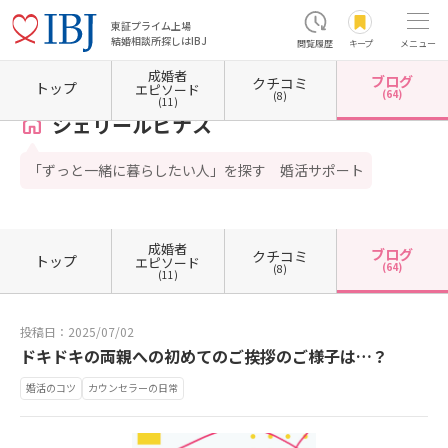
東証プライム上場
結婚相談所探しはIBJ
閲覧履歴
キープ
メニュー
成婚者
ブログ
クチコミ
ホーム
長野県の結婚相談所
長野県佐久市
シェリールピナス
カウンセラーブログ一覧
トップ
エピソード
(64)
(8)
(11)
シェリールピナス
「ずっと一緒に暮らしたい人」を探す 婚活サポート
成婚者
ブログ
クチコミ
トップ
エピソード
(64)
(8)
(11)
投稿日：2025/07/02
ドキドキの両親への初めてのご挨拶のご様子は…？
婚活のコツ
カウンセラーの日常