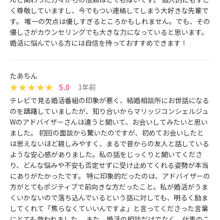
く尊敬していますし、今でもつい連絡してしまう大好きな先輩で
す。 唯一の欠点は優しすぎるところかもしれません。でも、その
優しさがカウンセリングでも大きな力になっていると思います。
婚活に悩んでいる方には自信を持っておすすめできます！
たあちん
5.0
1年前
テレビで見る婚活番組の印象が悪く、結婚相談所にお世話になる
のを躊躇していましたが、知り合いからマリッジコンシェルジュ
Wのアドバイザーさんは違うと聞いて、お会いしてみたいと思い
ました。 初回の面談から驚いたのですが、初めてお会いしたと
は思えないほど親しみやすく、まるで昔からの友人と話している
ような安心感がありました。私の話をじっくりと聞いてくださ
り、どんな悩みや不安も否定せずに受け止めてくれる姿勢が本当
にありがたかったです。 特に印象的だったのは、アドバイザーの
方がとてもポジティブで前向きな方だったこと。私が婚活がうま
くいかないので落ち込んでいるという話に対しても、明るく励ま
してくれて「焦らなくていいんですよ」と言ってくださった言葉
にとても救われました。 また、婚活の相談だけでなく、仕事のこ