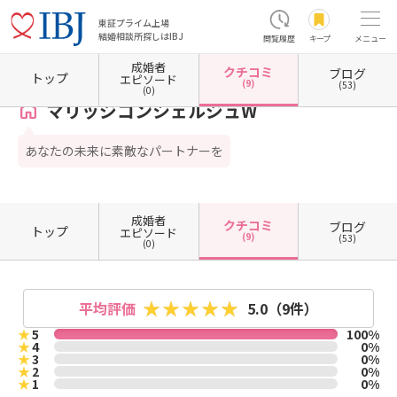
東証プライム上場
結婚相談所探しはIBJ
閲覧履歴
キープ
メニュー
成婚者
クチコミ
ブログ
ホーム
長野県の結婚相談所
長野県長野市
マリッジコンシェルジュW
クチコミ一覧
トップ
エピソード
(9)
(53)
(0)
マリッジコンシェルジュW
あなたの未来に素敵なパートナーを
成婚者
クチコミ
ブログ
トップ
エピソード
(9)
(53)
(0)
平均評価
5.0
（9件）
★
5
100%
★
4
0%
★
3
0%
★
2
0%
★
1
0%