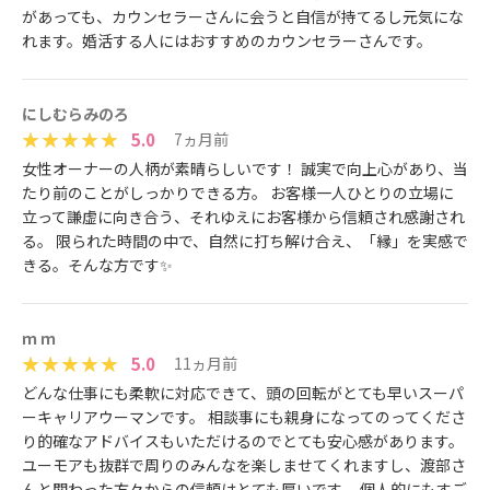
があっても、カウンセラーさんに会うと自信が持てるし元気にな
れます。婚活する人にはおすすめのカウンセラーさんです。
にしむらみのろ
5.0
7ヵ月前
女性オーナーの人柄が素晴らしいです！ 誠実で向上心があり、当
たり前のことがしっかりできる方。 お客様一人ひとりの立場に
立って謙虚に向き合う、それゆえにお客様から信頼され感謝され
る。 限られた時間の中で、自然に打ち解け合え、「縁」を実感で
きる。そんな方です✨
ｍ ｍ
5.0
11ヵ月前
どんな仕事にも柔軟に対応できて、頭の回転がとても早いスーパ
ーキャリアウーマンです。 相談事にも親身になってのってくださ
り的確なアドバイスもいただけるのでとても安心感があります。
ユーモアも抜群で周りのみんなを楽しませてくれますし、渡部さ
んと関わった方々からの信頼はとても厚いです。 個人的にもすご