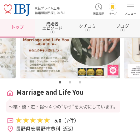
東証プライム上場
結婚相談所探しはIBJ
閲覧履歴
キープ
メニュー
成婚者
クチコミ
ブログ
ホーム
長野県の結婚相談所
長野県安曇野市
Marriage and Life You
トップ
エピソード
(7)
(1)
(1)
Marriage and Life You
～結・優・遊・裕～４つの”ゆう”を大切にしています。
5.0
（7件）
長野県安曇野市豊科  近辺