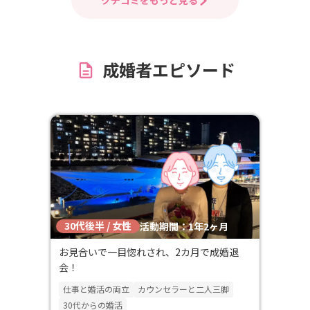
成婚者エピソード
30代後半 / 女性
活動期間：1年2ヶ月
お見合いで一目惚れされ、2カ月で成婚退
会！
仕事と婚活の両立
カウンセラーと二人三脚
30代からの婚活