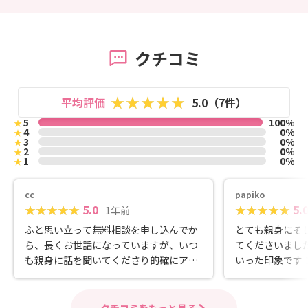
クチコミ
平均評価
5.0（7件）
5
100%
★
4
0%
★
3
0%
★
2
0%
★
1
0%
★
cc
papiko
5.0
5.
1年前
ふと思い立って無料相談を申し込んでか
とても親身にそ
ら、長くお世話になっていますが、いつ
てくださいまし
も親身に話を聞いてくださり的確にアド
いった印象です
バイスいただいていて頼れる存在です。
無理な勧誘も一切なく、とても良心的で
す。
クチコミをもっと見る