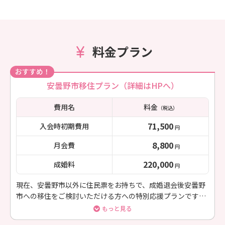
料金プラン
おすすめ！
安曇野市移住プラン（詳細はHPへ）
費用名
料金
（税込）
71,500
入会時初期費用
円
8,800
月会費
円
220,000
成婚料
円
現在、安曇野市以外に住民票をお持ちで、成婚退会後安曇野
市への移住をご検討いただける方への特別応援プランです！
基本、オンラインでのサポートとなります。
もっと見る